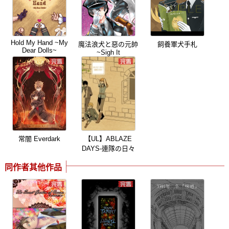
Hold My Hand ~My
魔法浪犬と惡の元帥
飼養軍犬手札
Dear Dolls~
~Sigh It
常闇 Everdark
【UL】ABLAZE
DAYS-連隊の日々
同作者其他作品