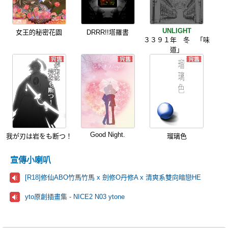
UNLIGHT
女王的秘密花園
DRRR!!塔羅書
３３９１年 冬 「味
道」
Good Night.
我が刃は岩をも断つ！
瑠璃色
宣傳小喇叭
[R18]修仙ABO竹馬竹馬 x 劍修O丹修A x 清爽系雙向暗戀HE
yto原創插畫集 - NICE2 N03 ytone