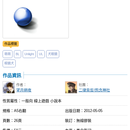
作品標籤
萌萌
BL
Unlight
UL
犬眼鏡
眼鏡犬
作品資訊
作者：
社團：
望月朔夜
二律背反/怨念神社
性質屬性：一般向 線上遊戲 小說本
規格：A5右翻
出版日期：
2012-05-05
頁數：26頁
裝訂：無線膠裝