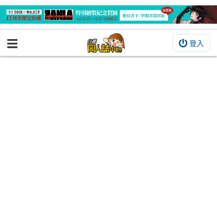
登入
BOOKY書集倉庫
同人作品
同人誌
同人周邊
同人數位作品
活動&消息
同人誌活動
最新消息
同人相關店家
宣傳&交流