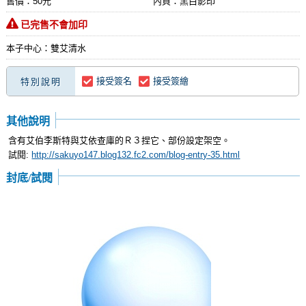
售價：50元
內頁：黑白影印
已完售不會加印
本子中心：雙艾清水
接受簽名
接受簽繪
特別說明
其他說明
含有艾伯李斯特與艾依查庫的Ｒ３捏它、部份設定架空。
試閱:
http://sakuyo147.blog132.fc2.com/blog-entry-35.html
封底/試閱