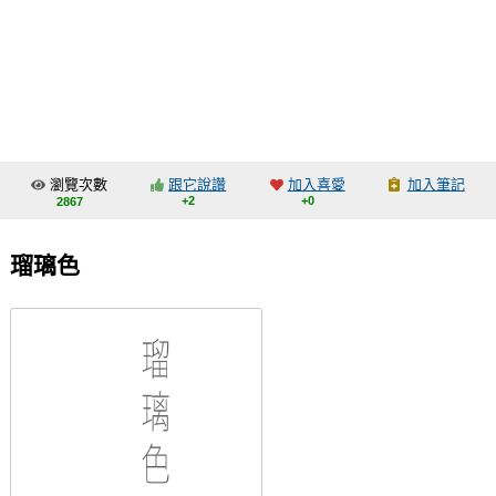
同人社團
工作委託
同人宣傳看板
繪圖藝廊
瀏覽次數
跟它說讚
加入喜愛
加入筆記
交流中心
+2
+0
2867
攤位轉讓區
瑠璃色
會員功能選單
會員中心
註冊會員
登入