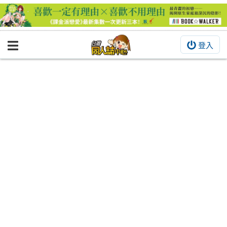
登入
BOOKY書集倉庫
同人作品
同人誌
同人周邊
同人數位作品
活動&消息
同人誌活動
最新消息
同人相關店家
宣傳&交流