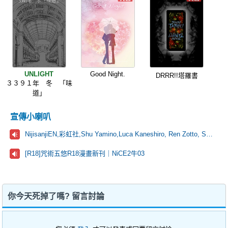
UNLIGHT
Good Night.
DRRR!!塔羅書
３３９１年 冬 「味
道」
宣傳小喇叭
NijisanjiEN,彩虹社,Shu Yamino,Luca Kaneshiro, Ren Zotto, Sonny Brisko, NOVA, にじさんじ
[R18]咒術五悠R18漫畫新刊｜NiCE2牛03
你今天死掉了嗎? 留言討論