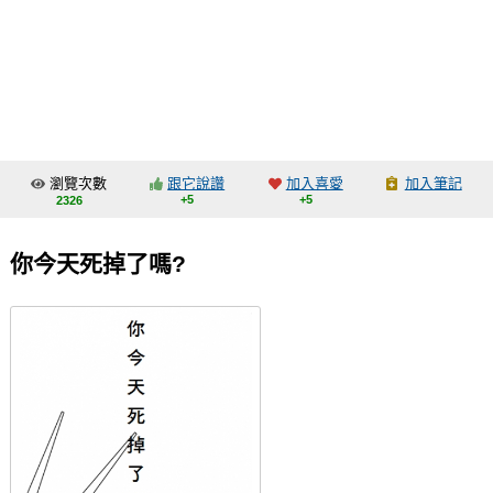
同人社團
工作委託
同人宣傳看板
繪圖藝廊
瀏覽次數
跟它說讚
加入喜愛
加入筆記
交流中心
+5
+5
2326
攤位轉讓區
你今天死掉了嗎?
會員功能選單
會員中心
註冊會員
登入