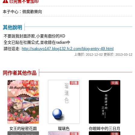
已完售不會加印
本子中心：微腐歡樂向
其他說明
不要說我封面詐欺,小夏有戲份的XD
全文已貼在社團公式,並收錄在radian中
請往這走:
http://sakuyo147.blog132.fc2.com/blog-entry-49.html
上傳於: 2012-12-02 更新於: 2013-03-12
同作者其他作品
女王的秘密花園
瑠璃色
你眼眸中的三日月