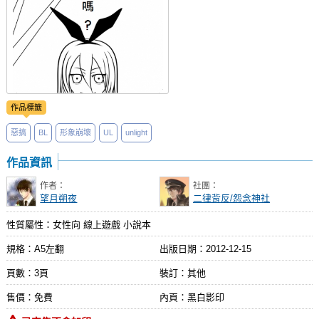
作品標籤
惡搞
BL
形象崩壞
UL
unlight
作品資訊
作者：
社團：
望月朔夜
二律背反/怨念神社
性質屬性：女性向 線上遊戲 小說本
規格：A5左翻
出版日期：
2012-12-15
頁數：3頁
裝訂：其他
售價：免費
內頁：黑白影印