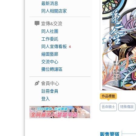
最新消息
同人相關店家
宣傳&交流
同人社團
工作委託
同人宣傳看板
4
繪圖藝廊
交流中心
攤位轉讓區
會員中心
註冊會員
作品標籤
登入
吾命騎士
特殊傳說
販售管道