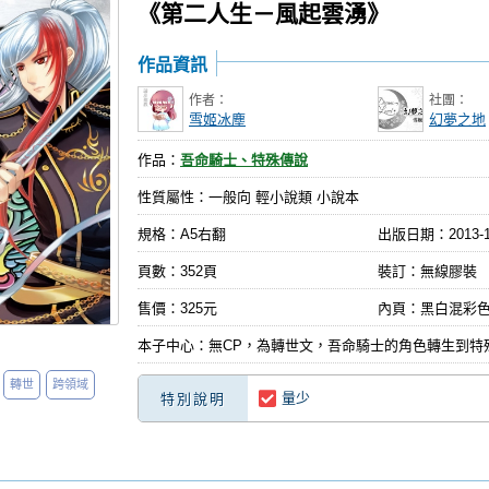
《第二人生－風起雲湧》
作品資訊
作者：
社團：
雪姬冰塵
幻夢之地
作品：
吾命騎士、特殊傳說
性質屬性：一般向 輕小說類 小說本
規格：A5右翻
出版日期：
2013-
頁數：352頁
裝訂：無線膠裝
售價：325元
內頁：黑白混彩
本子中心：無CP，為轉世文，吾命騎士的角色轉生到特
轉世
跨領域
量少
特別說明