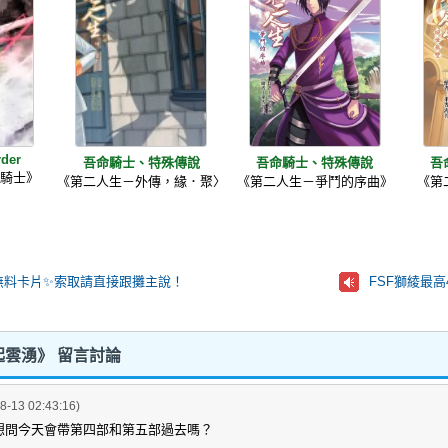
rder
吾命騎士、特殊傳說
吾命騎士、特殊傳說
吾
雷騎士》
《第二人生－外傳，緣．聚〉
《第二人生－爭鬥的序曲》
《第
無料卡片✨️索取請直接跟攤主說！
FSF獅綾最高
雲湧》 留言討論
8-13 02:43:16)
想問今天會帶第四部和第五部過去嗎？