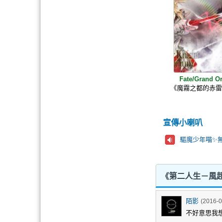
Fate/Grand O
《魔霧之都的赤
宣傳小喇叭
驅魔少年喵✨️
《第二人生－風起
陌影
(2016-0
不好意思我