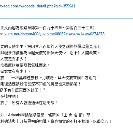
myacg.com.tw/goods_detail.php?gid=355941
（正文內容為網路章節第一百九十四章～第兩百三十三章）
blog.xuite.net/doreen400/yukihime0803?st=c&p=1&w=6274875
重要的天使少主，被囚禁六百年的天使之魂終於得以重見光明。
，阻礙多到被稱為血腥天使的那位天使少主忍不住大開殺戒。
敵人究竟有多少？
一堆禿鷹豺狼便嗅著氣味而來。
仇家究竟有多少！？
族......一堆黑暗種族殺上月峽灣，與天使族來個四方亂鬥！
個剛復活應該躲個雲深不知處的魔皇也來湊熱鬧！
說這座島下有什麼東西的封印！？
現在這裡啊！
種族了，所有人會通通死在這啊喂！
，Atlantis學院隔壁要開一條新的「上 商 店 街」耶！
加利德法與卡汀茲最初的相識，貨真價實的不打不相識、以拳交心！