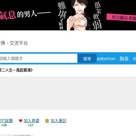
宣傳、交流平台
pokemon
胸章
搜尋
第二人生－風起雲湧》
跟它說讚
加入喜愛
加入筆記
+16
+17