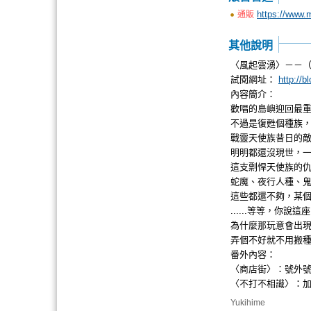
https://www.
通販
其他說明
〈風起雲湧〉－－
試閱網址：
http://
內容簡介：
歡唱的島嶼迎回最
不過是復甦個種族
戰靈天使族昔日的
明明都還沒現世，
這支剽悍天使族的
蛇魔、夜行人種、鬼
這些都還不夠，某
......等等，你
為什麼那玩意會出
弄個不好就不用搬
番外內容：
〈商店街〉：號外號外
〈不打不相識〉：
Yukihime