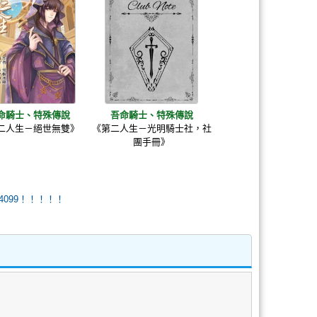
命騎士、特殊傳說
吾命騎士、特殊傳說
二人生－絕世無雙》
《第二人生－光明騎士社，社
團手冊》
4099！！！！！