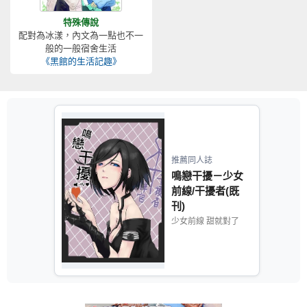
特殊傳說
配對為冰漾，內文為一點也不一
般的一般宿舍生活
《黑館的生活記趣》
推薦同人誌
鳴戀干擾－少女
前線/干擾者(既
刊)
少女前線 甜就對了