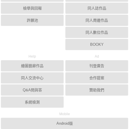
檢舉與回報
同人誌作品
許願池
同人周邊作品
同人數位作品
BOOKY
Help
Ad
繪圖藝廊作品
刊登廣告
同人交流中心
合作提案
Q&A問與答
贊助我們
系統檢測
Mobile
Android版