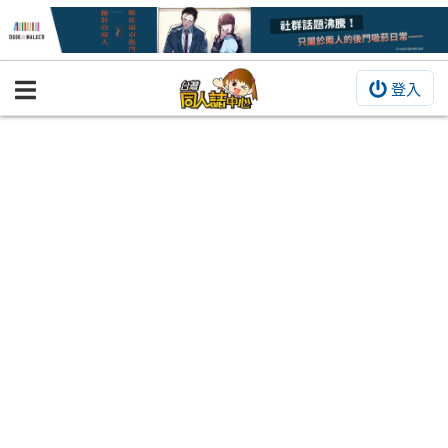
登入
BOOKY書集倉庫
同人作品
同人誌
同人周邊
同人數位作品
活動&消息
同人誌活動
最新消息
同人相關店家
宣傳&交流