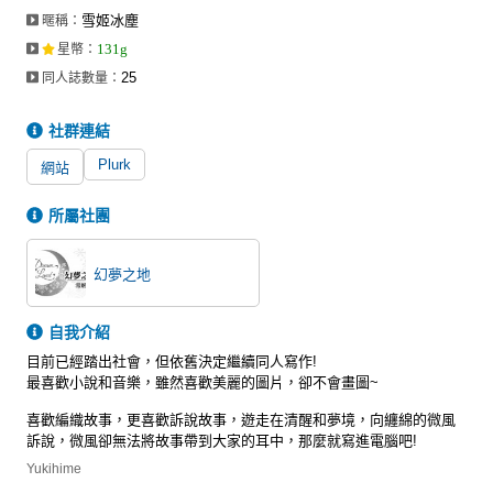
雪姬冰塵
暱稱：
131g
星幣
：
25
同人誌數量：
社群連結
Plurk
網站
所屬社團
幻夢之地
自我介紹
目前已經踏出社會，但依舊決定繼續同人寫作!
最喜歡小說和音樂，雖然喜歡美麗的圖片，卻不會畫圖~
喜歡編織故事，更喜歡訴說故事，遊走在清醒和夢境，向纏綿的微風
訴說，微風卻無法將故事帶到大家的耳中，那麼就寫進電腦吧!
Yukihime