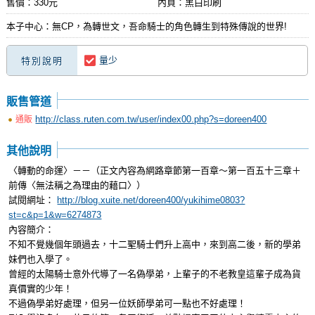
售價：330元
內頁：黑白印刷
本子中心：無CP，為轉世文，吾命騎士的角色轉生到特殊傳說的世界!
量少
特別說明
販售管道
http://class.ruten.com.tw/user/index00.php?s=doreen400
通販
其他說明
〈轉動的命運〉－－（正文內容為網路章節第一百章～第一百五十三章＋
前傳〈無法稱之為理由的藉口〉）
試閱網址：
http://blog.xuite.net/doreen400/yukihime0803?
st=c&p=1&w=6274873
內容簡介：
不知不覺幾個年頭過去，十二聖騎士們升上高中，來到高二後，新的學弟
妹們也入學了。
曾經的太陽騎士意外代導了一名偽學弟，上輩子的不老教皇這輩子成為貨
真價實的少年！
不過偽學弟好處理，但另一位妖師學弟可一點也不好處理！