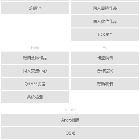
許願池
同人周邊作品
同人數位作品
BOOKY
Help
Ad
繪圖藝廊作品
刊登廣告
同人交流中心
合作提案
Q&A問與答
贊助我們
系統檢測
Mobile
Android版
iOS版