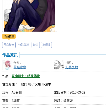
作品標籤
吾命騎士
特殊傳說
轉世
跨領域
作品資訊
作者：
社團：
雪姬冰塵
幻夢之地
作品：
吾命騎士、特殊傳說
性質屬性：一般向 輕小說類 小說本
規格：A5右翻
出版日期：
2013-03-02
頁數：416頁
裝訂：線膠裝