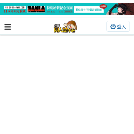
登入
BOOKY書集倉庫
同人作品
同人誌
同人周邊
同人數位作品
活動&消息
同人誌活動
最新消息
同人相關店家
宣傳&交流