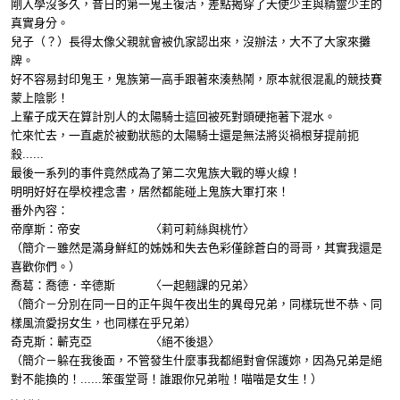
剛入學沒多久，昔日的第一鬼王復活，差點揭穿了天使少主與精靈少主的
真實身分。
兒子（？）長得太像父親就會被仇家認出來，沒辦法，大不了大家來攤
牌。
好不容易封印鬼王，鬼族第一高手跟著來湊熱鬧，原本就很混亂的競技賽
蒙上陰影！
上輩子成天在算計別人的太陽騎士這回被死對頭硬拖著下混水。
忙來忙去，一直處於被動狀態的太陽騎士還是無法將災禍根芽提前扼
殺......
最後一系列的事件竟然成為了第二次鬼族大戰的導火線！
明明好好在學校裡念書，居然都能碰上鬼族大軍打來！
番外內容：
帝摩斯：帝安 〈莉可莉絲與桃竹〉
（簡介－雖然是滿身鮮紅的姊姊和失去色彩僅餘蒼白的哥哥，其實我還是
喜歡你們。）
喬葛：喬德．辛德斯 〈一起翹課的兄弟〉
（簡介－分別在同一日的正午與午夜出生的異母兄弟，同樣玩世不恭、同
樣風流愛拐女生，也同樣在乎兄弟）
奇克斯：蘄克亞 〈絕不後退〉
（簡介－躲在我後面，不管發生什麼事我都絕對會保護妳，因為兄弟是絕
對不能換的！......笨蛋堂哥！誰跟你兄弟啦！喵喵是女生！）