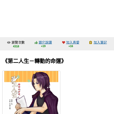
同人社團
工作委託
同人宣傳看板
繪圖藝廊
瀏覽次數
跟它說讚
加入喜愛
加入筆記
交流中心
+19
+16
4318
攤位轉讓區
《第二人生－轉動的命運》
會員功能選單
會員中心
註冊會員
登入