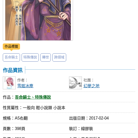
作品標籤
吾命騎士
特殊傳說
轉世
跨領域
作品資訊
作者：
社團：
雪姬冰塵
幻夢之地
作品：
吾命騎士、特殊傳說
性質屬性：一般向 輕小說類 小說本
規格：A5右翻
出版日期：
2017-02-04
頁數：398頁
裝訂：線膠裝