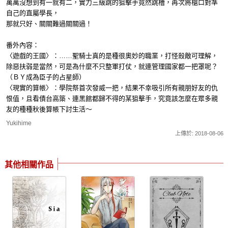
萬萬沒想到有一就有二，實力三級跳的狙擊手竟然跳槽，再次將槍口對準
自己的直屬學長，
那就只好、關關難過關關過！
番外內容：
〈遊戲的王國〉：……聖騎士真的是種很奧妙的職業，打怪殺敵可理解，
除惡扶弱是當然，可是為什麼不只整軍打仗，就連管理國家都一把罩呢？
（ＢＹ成為臣子的占星師）
〈現實的算帳〉：學院祭首次發威一把，結果不幸吸引所有親朋好友的仇
恨值，且看債台高築、連黑館都歸不得的某狙擊手，究竟該怎麼在眾多親
友的種種秋後算帳下討生活～
Yukihime
上傳於: 2018-08-06
其他相關作品