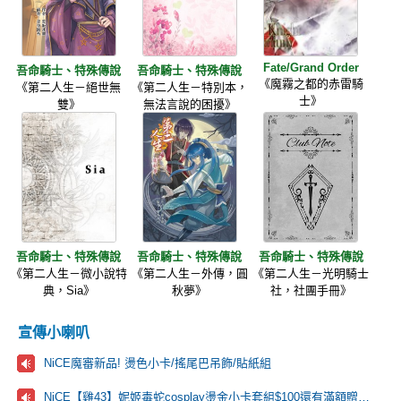
Fate/Grand Order
吾命騎士、特殊傳說
吾命騎士、特殊傳說
《魔霧之都的赤雷騎
《第二人生－絕世無
《第二人生－特別本，
士》
雙》
無法言說的困擾》
吾命騎士、特殊傳說
吾命騎士、特殊傳說
吾命騎士、特殊傳說
《第二人生－微小說特
《第二人生－外傳，圓
《第二人生－光明騎士
典，Sia》
秋夢》
社，社團手冊》
宣傳小喇叭
NiCE魔審新品! 燙色小卡/搖尾巴吊飾/貼紙組
NiCE【雞43】妮姬毒蛇cosplay燙金小卡套組$100還有滿額贈手扇🩷