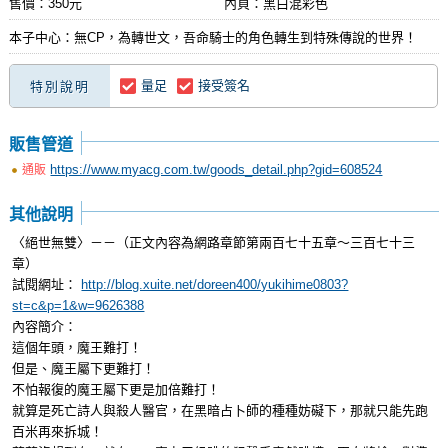
售價：350元
內頁：黑白混彩色
本子中心：無CP，為轉世文，吾命騎士的角色轉生到特殊傳說的世界！
量足
接受簽名
特別說明
販售管道
https://www.myacg.com.tw/goods_detail.php?gid=608524
通販
其他說明
〈絕世無雙〉－－（正文內容為網路章節第兩百七十五章～三百七十三
章）
試閱網址：
http://blog.xuite.net/doreen400/yukihime0803?
st=c&p=1&w=9626388
內容簡介：
這個年頭，魔王難打！
但是、魔王屬下更難打！
不怕報復的魔王屬下更是加倍難打！
就算是死亡詩人與殺人醫官，在黑暗占卜師的種種妨礙下，那就只能先跑
百米再來拆城！