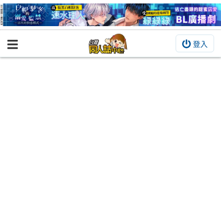
登入
BOOKY書集倉庫
同人作品
同人誌
同人周邊
同人數位作品
活動&消息
同人誌活動
最新消息
同人相關店家
宣傳&交流