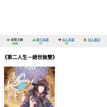
同人社團
工作委託
同人宣傳看板
繪圖藝廊
瀏覽次數
跟它說讚
加入喜愛
加入筆記
交流中心
+1
+0
1935
攤位轉讓區
《第二人生－絕世無雙》
會員功能選單
會員中心
註冊會員
登入