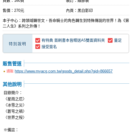
頁數：160頁
裝訂：線膠裝
售價：270元
內頁：黑白影印
本子中心：跨領域轉世文，吾命騎士的角色轉生到特殊傳說的世界！為《第
二人生》系列之外傳！
有特典 首刷書本皆贈送A5雙面資料夾
量足
特別說明
接受簽名
販售管道
https://www.myacg.com.tw/goods_detail.php?gid=866657
通販
其他說明
目錄簡介：
〈星雨之厄〉
〈冰雪之災〉
〈蒼穹之禍〉
〈世界之歿〉
※備註：