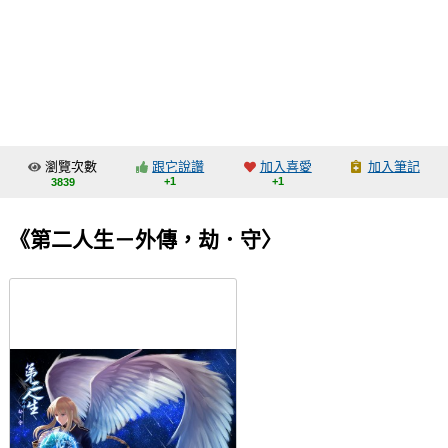
同人社團
工作委託
同人宣傳看板
繪圖藝廊
瀏覽次數
跟它說讚
加入喜愛
加入筆記
交流中心
+1
+1
3839
攤位轉讓區
《第二人生－外傳，劫．守〉
會員功能選單
會員中心
註冊會員
登入