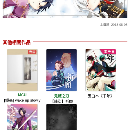
上傳於: 2018-08-06
其他相關作品
MCU
鬼滅之刃
鬼白本《千年》
[鐵蟲] wake up slowly
【煉炭】祈願