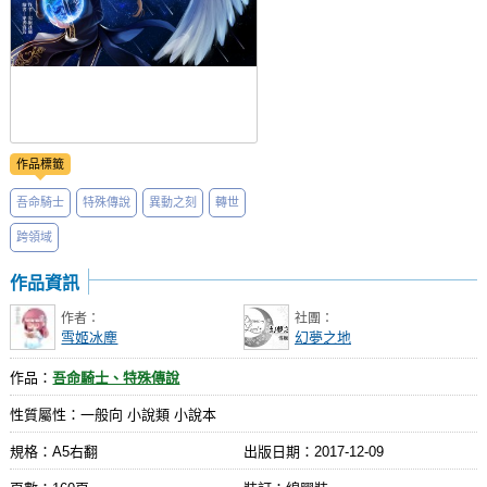
作品標籤
吾命騎士
特殊傳說
異動之刻
轉世
跨領域
作品資訊
作者：
社團：
雪姬冰塵
幻夢之地
作品：
吾命騎士、特殊傳說
性質屬性：一般向 小說類 小說本
規格：A5右翻
出版日期：
2017-12-09