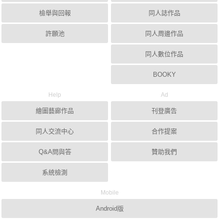
檢舉與回報
同人誌作品
許願池
同人周邊作品
同人數位作品
BOOKY
Help
Ad
繪圖藝廊作品
刊登廣告
同人交流中心
合作提案
Q&A問與答
贊助我們
系統檢測
Mobile
Android版