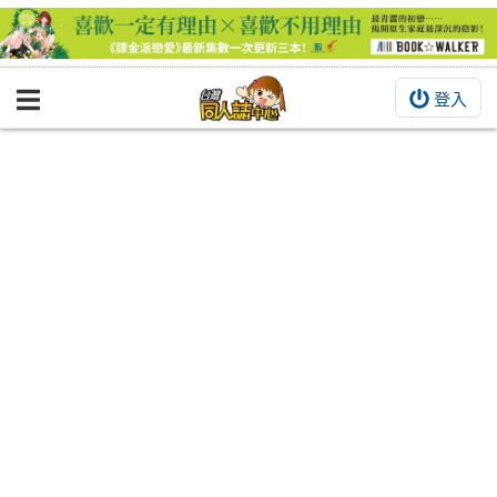
登入
BOOKY書集倉庫
同人作品
同人誌
同人周邊
同人數位作品
活動&消息
同人誌活動
最新消息
同人相關店家
宣傳&交流