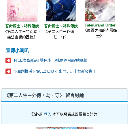
Fate/Grand Order
吾命騎士、特殊傳說
吾命騎士、特殊傳說
《魔霧之都的赤雷騎
《第二人生－特別本，
《第二人生－外傳，
士》
無法言說的困擾》
劫．守〉
宣傳小喇叭
NiCE魔審新品! 燙色小卡/搖尾巴吊飾/貼紙組
✨原創推活✨NiCE2 E43 ⟡ 出門走走卡框新發售！
《第二人生－外傳，劫．守〉 留言討論
您必須
登入
才可以發表或回覆留言討論