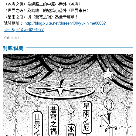
〈冰雪之災〉為網路上的中篇小番外〈冰雪〉
〈世界之歿〉為網路上的短篇小番外〈世界末日〉
〈星雨之厄〉與〈蒼穹之禍〉為全新篇章！
試閱網址：
http://blog.xuite.net/doreen400/yukihime0803?
st=c&p=1&w=6274877
Yukihime
封底/試閱