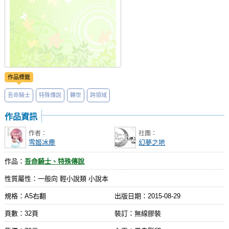
作品標籤
吾命騎士
特殊傳說
轉世
跨領域
作品資訊
作者：
社團：
雪姬冰塵
幻夢之地
作品：
吾命騎士、特殊傳說
性質屬性：一般向 輕小說類 小說本
規格：A5右翻
出版日期：
2015-08-29
頁數：32頁
裝訂：無線膠裝