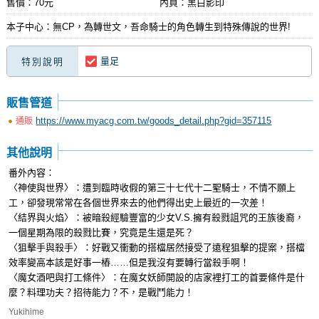
售價：70元
內頁：黑白影印
本子中心：無CP，為轉世文，吾命騎士的角色轉生到特殊傳說的世界!
量足
特別說明
販售管道
https://www.myacg.com.tw/goods_detail.php?gid=357115
通販
其他說明
番外內容：
〈神使與世界〉：遭到臨時收假的第三十七代十二聖騎士，不情不願上
工，卻發現常常在各個世界來去的他們得出史上最近的一次差！
〈結界與火焰〉：被暗殺經驗豐富的少女V.S.擁有殺戮詛咒的王族後裔，
一個星期為限的殺戮比賽，究竟是生還是死？
〈狙擊手與殺手〉：好戰又衝動的搭檔居然接受了遠程狙擊的提案，搭檔
效率變高本該是好事一樁……但是我沒有要轉行當殺手啊！
〈魔女酒吧與打工條件〉：在魔女妖師開設的店家裡打工的首要條件是什
麼？料理功夫？招待能力？不，是戰鬥能力！
Yukihime