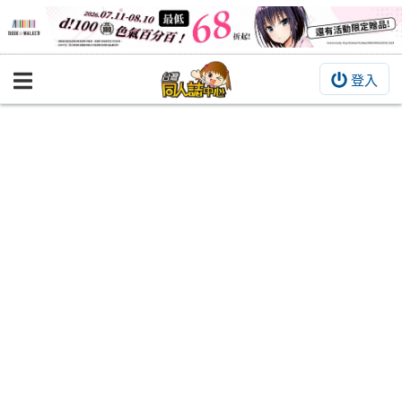
登入
BOOKY書集倉庫
同人作品
同人誌
同人周邊
同人數位作品
活動&消息
同人誌活動
最新消息
同人相關店家
宣傳&交流