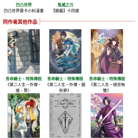
凹凸世界
鬼滅之刃
凹凸世界雷卡小料漫畫
【錆義】十四歲
同作者其他作品
吾命騎士、特殊傳說
吾命騎士、特殊傳說
吾命騎士、特殊傳說
《第二人生－外傳，
《第二人生－外傳，圓
《第二人生－絕世無
緣．聚〉
秋夢》
雙》