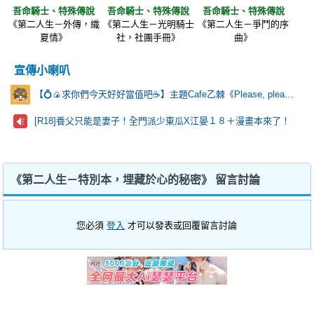
吾命騎士、特殊傳說
吾命騎士、特殊傳說
吾命騎士、特殊傳說
《第二人生－外傳，織
《第二人生－光明騎士
《第二人生－爭鬥的序
夏情》
社，社團手冊》
曲》
宣傳小喇叭
【💍🍙求你們今天好好當值吧☕️】主題Cafe乙棘《Please, please?》
[R18]養父只能是妻子！全門派少東瓜X江晏１８＋漫畫本來了！
《第二人生－特別本，埋藏於心的秘密》 留言討論
您必須
登入
才可以發表或回覆留言討論