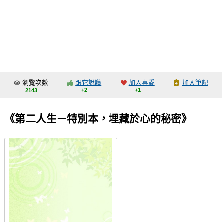
同人社團
工作委託
同人宣傳看板
繪圖藝廊
瀏覽次數
跟它說讚
加入喜愛
加入筆記
交流中心
+2
+1
2143
攤位轉讓區
《第二人生－特別本，埋藏於心的秘密》
會員功能選單
會員中心
註冊會員
登入