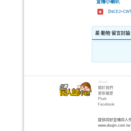
宣傳小喇叭
【NiCE2+C
星‧動物 留言討論
About
關於我們
更新履歷
Plurk
Facebook
提供同好宣傳同人
www.doujin.com.tw