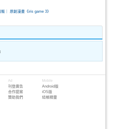
72首販｜ 原創漫畫《iris game 3》
論
Ad
Mobile
刊登廣告
Android版
合作提案
iOS版
贊助我們
結帳精靈