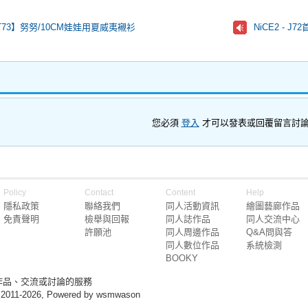
WT73】努努/10CM娃娃用夏威夷襯衫
NiCE2 - J
您必須
登入
才可以發表或回覆留言討
Policy
Contact
Content
Help
隱私政策
聯絡我們
同人活動資訊
繪圖藝廊作品
免責聲明
檢舉與回報
同人誌作品
同人交流中心
許願池
同人周邊作品
Q&A問與答
同人數位作品
系統檢測
BOOKY
作品、交流或討論的服務
 2011-2026, Powered by wsmwason