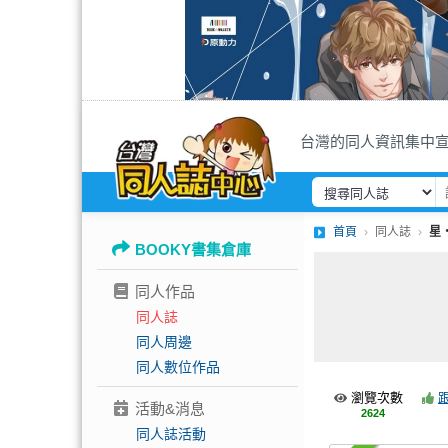
台灣的同人資訊集中
首頁
同人誌
星
BOOKY書集倉庫
同人作品
同人誌
同人周邊
同人數位作品
瀏覽次數
活動&消息
2624
同人誌活動