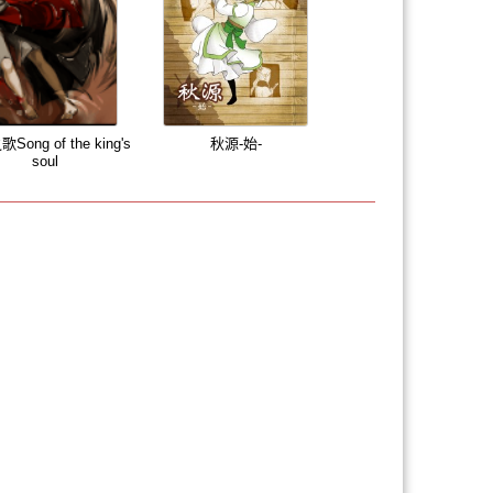
ong of the king's
秋源-始-
soul