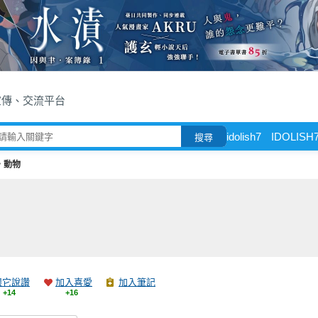
宣傳、交流平台
idolish7
IDOLISH
搜尋
‧動物
跟它說讚
加入喜愛
加入筆記
+14
+16