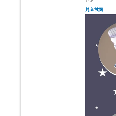
(´･ω･`)
封底/試閱