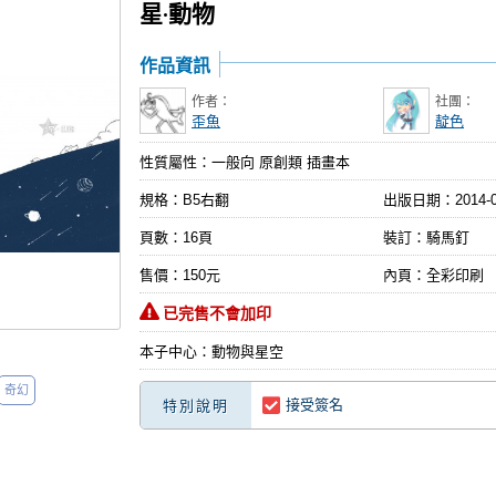
星‧動物
作品資訊
作者：
社團：
歪魚
靛色
性質屬性：一般向 原創類 插畫本
規格：B5右翻
出版日期：
2014-
頁數：16頁
裝訂：騎馬釘
售價：150元
內頁：全彩印刷
已完售不會加印
本子中心：動物與星空
奇幻
接受簽名
特別說明