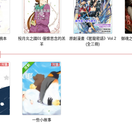
塗鴉本
歿月北之國01 僅懷思念的羔
原創漫畫《匿龍密語》Vol.2
御魂之歌S
羊
(全三冊)
一些小故事