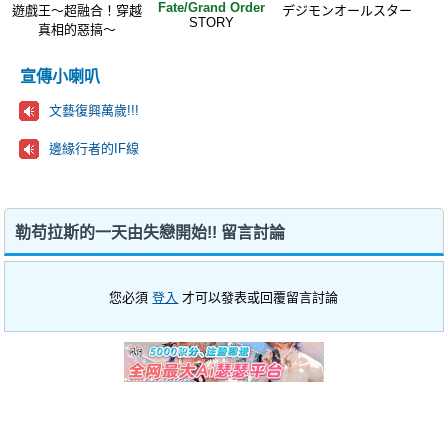
Fate/Grand Order
遊戲王～超融合！穿越
デジモンオールスター
STORY
真相的惡搞～
宣傳小喇叭
文藝復興萬歲!!!
邊緣行者的IF線
勒苟拉斯的一天由失戀開始!! 留言討論
您必須
登入
才可以發表或回覆留言討論