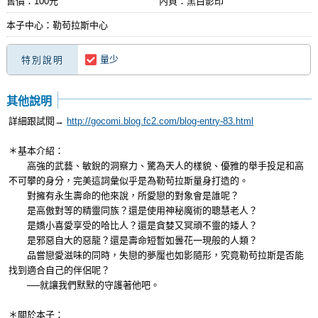
售價：100元
內頁：黑白影印
本子中心：勒苟拉斯中心
量少
特別說明
其他說明
詳細跟試閱→
http://gocomi.blog.fc2.com/blog-entry-83.html
＊基本介紹：
高強的武藝、敏銳的洞察力、驚為天人的樣貌、優雅的舉手投足和高
不可攀的身分，完美這詞彙似乎是為勒苟拉斯量身打造的。
對擁有永生壽命的他來說，所愛戀的對象會是誰呢？
是高傲對等的精靈同族？還是使用神秘魔術的聰慧老人？
是嬌小喜愛享受的哈比人？還是貪婪又冥頑不靈的矮人？
是邪惡自大的惡龍？還是壽命短暫如曇花一現般的人類？
品嘗戀愛滋味的同時，失戀的夢魘也如影隨形，究竟勒苟拉斯是否能
找到適合自己的伴侶呢？
──就讓我們默默的守護著他吧。
＊關於本子：