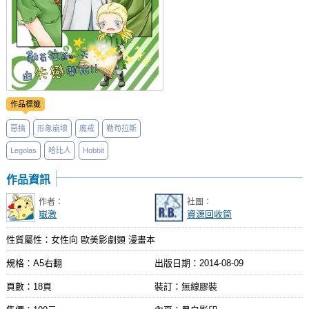
作品標籤
惡搞
形象崩壞
魔戒
勒苟拉斯
Legolas
哈比人
Hobbit
作品資訊
作者：
社團：
嶽激
資源回收筒
性質屬性：女性向 歐美影劇類 漫畫本
規格：A5右翻
出版日期：
2014-08-09
頁數：18頁
裝訂：無線膠裝