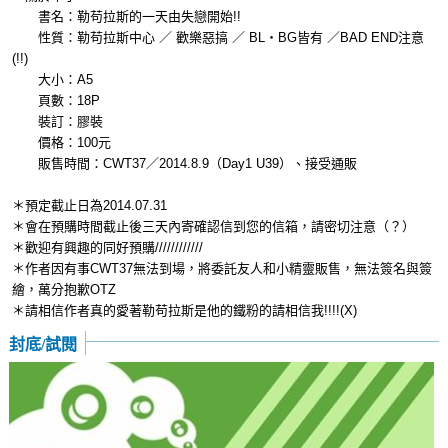
書名：勒苟拉斯的一天由失戀開始!!
性質：勒苟拉斯中心 ／ 歡樂惡搞 ／ BL‧BG皆有 ／BAD END注意
(!!)
大小：A5
頁數：18P
裝訂：膠裝
價格：100元
販售時間：CWT37／2014.8.9（Day1 U39）、接受通販
＊預定截止日為2014.07.31
＊會在預購時間截止後三天內寄確認信到您的信箱，請密切注意（？）
＊歡迎有興趣的同好預購////////////
＊作者因有事CWT37無法到場，將委託友人和小精靈販售，無法簽名與簽
繪，萬分抱歉OTZ
＊請相信作者真的愛著勒苟拉斯是他的鐵粉的請相信我!!!!(X)
封底/試閱