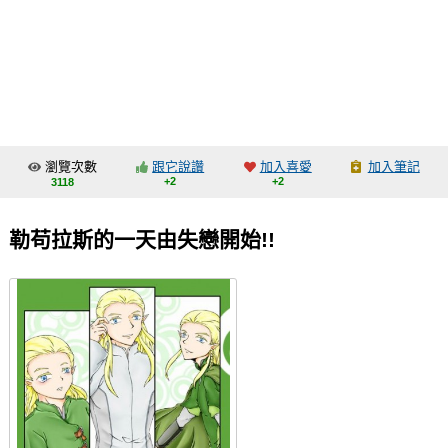
同人社團
工作委託
同人宣傳看板
繪圖藝廊
瀏覽次數
跟它說讚
加入喜愛
加入筆記
交流中心
+2
+2
3118
攤位轉讓區
勒苟拉斯的一天由失戀開始!!
會員功能選單
會員中心
註冊會員
登入