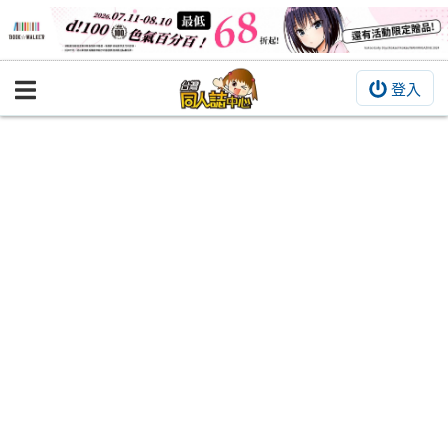
登入
BOOKY書集倉庫
同人作品
同人誌
同人周邊
同人數位作品
活動&消息
同人誌活動
最新消息
同人相關店家
宣傳&交流