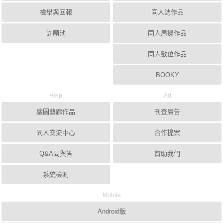
檢舉與回報
同人誌作品
許願池
同人周邊作品
同人數位作品
BOOKY
Help
Ad
繪圖藝廊作品
刊登廣告
同人交流中心
合作提案
Q&A問與答
贊助我們
系統檢測
Mobile
Android版