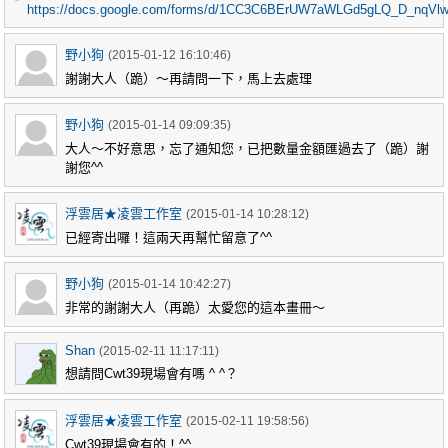
https://docs.google.com/forms/d/1CC3C6BErUW7aWLGd5gLQ_D_nqVlw
野小狗
(2015-01-12 16:10:46)
謝謝大人（跪）～再請問一下，馬上去處理
野小狗
(2015-01-14 09:09:35)
大人～不好意思，忘了通知您，已把數量金額匯過去了（跪）謝
謝您^^
浮雲居★凌雲工作室
(2015-01-14 10:28:12)
已經寄出囉！這兩天再幫忙留意了^^
野小狗
(2015-01-14 10:42:27)
非常的謝謝大人（再跪）太愛您的這本畫冊～
Shan
(2015-02-11 11:17:11)
想請問Cwt39現場會有嗎 ^ ^？
浮雲居★凌雲工作室
(2015-02-11 19:58:56)
Cwt39現場會有的！^^