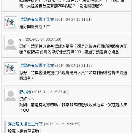
款順序排列)」的算法，是包含在大陸淘寶預購的同好，還是台
灣、大陸各自分開算前200名呢？ 謝謝回覆喔^^
浮雲居★凌雲工作室
(2014-04-27 15:11:21)
是分開計算喔！^^
eri
(2014-05-04 00:07:50)
您好，請問特典會有場飯的量嗎？還是之後有通販的通路會有配
額？(因為看台灣名單好像沒有滿200...錯過了預定真心殘念...
浮雲居★凌雲工作室
(2014-05-04 13:21:15)
您好，特典會優先提供給現場購買人員^^如有剩餘才會提供給通
販讀者。
野小狗
(2015-01-12 15:37:40)
您好～～
請問目前還有剩餘的嗎，非常非常的想要收藏這本，實在是太美
了QQ
浮雲居★凌雲工作室
(2015-01-12 15:50:59)
哈囉～還有現貨喲！