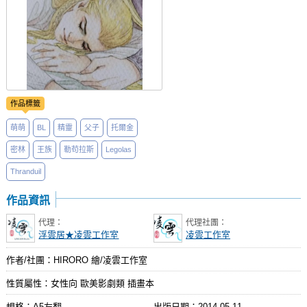
作品標籤
萌萌
BL
精靈
父子
托爾金
密林
王族
勒苟拉斯
Legolas
Thranduil
作品資訊
代理：
代理社團：
浮雲居★凌雲工作室
凌雲工作室
作者/社團：HIRORO 繪/凌雲工作室
性質屬性：女性向 歐美影劇類 插畫本
規格：A5左翻
出版日期：
2014-05-11