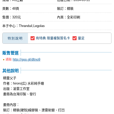
頁數：48頁
裝訂：精裝
售價：320元
內頁：全彩印刷
本子中心：Thranduil,Legolas
有特典 限量複製簽名卡
量足
特別說明
販售管道
http://goo.gl/dltno9
通販
其他說明
精靈父子
作者：hiroro(広) 水彩純手繪
出版：凌雲工作室
畫冊為台灣印製、發行
畫冊內容：
裝訂：精裝(硬殼)線膠裝、燙雷射銀、打凹