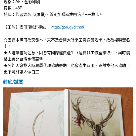
規格：A5，全彩印刷
頁數：48P
特典：作者簽名卡(限量)，首刷加贈兩枚明信片+一枚卡片
《王族》畫冊"通販"連結→
http://goo.gl/dltno9
☆因這本畫冊為突發本，來不及台灣大陸來回寄送簽名卡，故為複製簽名
卡。
★大陸讀者請注意，因會有國際運費產生（運費非工作室賺取），屆時價
格上會比台灣定價高些
★另外因會找大陸專屬代理協助寄送，也會產生費用，既然找他人協助，
更不可能讓人做白工
封底/試閱