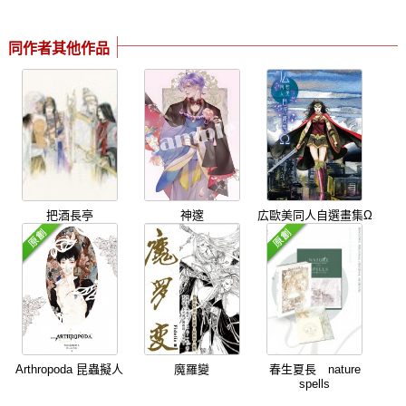
同作者其他作品
把酒長亭
神邃
広歐美同人自選畫集Ω
Arthropoda 昆蟲擬人
魔羅變
春生夏長 nature
spells