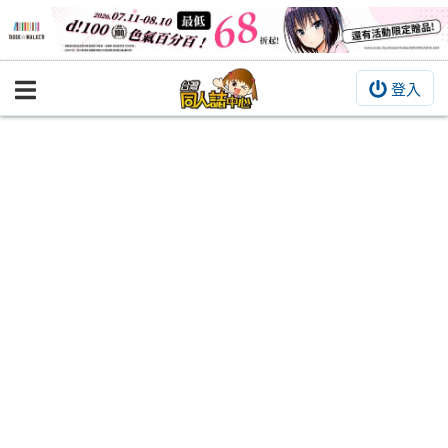
登入
BOOKY書集倉庫
同人作品
同人誌
同人周邊
同人數位作品
活動&消息
同人誌活動
最新消息
同人相關店家
宣傳&交流