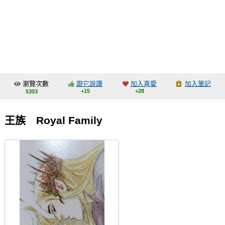
同人社團
工作委託
同人宣傳看板
繪圖藝廊
瀏覽次數
跟它說讚
加入喜愛
加入筆記
交流中心
+15
+28
5303
攤位轉讓區
王族 Royal Family
會員功能選單
會員中心
註冊會員
登入