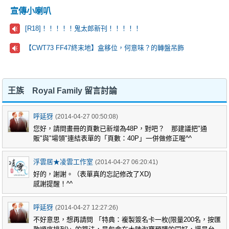
宣傳小喇叭
[R18]！！！！！鬼太郎新刊！！！！！
【CWT73 FF47終末地】盒移位，何意味？的轉盤吊飾
王族 Royal Family 留言討論
呼延犽
(2014-04-27 00:50:08)
您好，請問畫冊的頁數已新增為48P，對吧？ 那建議把"通
販"與"場領"連結表單的「頁數：40P」一併做修正喔^^
浮雲居★凌雲工作室
(2014-04-27 06:20:41)
好的，謝謝。（表單真的忘記修改了XD)
感謝提醒！^^
呼延犽
(2014-04-27 12:27:26)
不好意思，想再請問 「特典：複製簽名卡一枚(限量200名，按匯