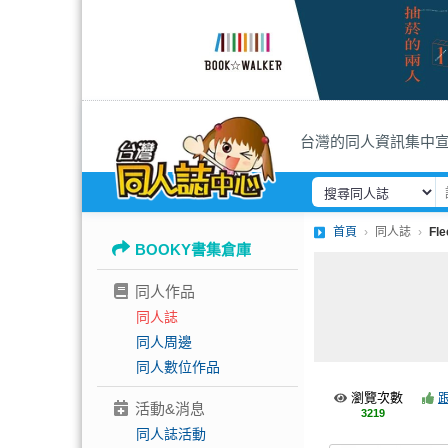
台灣的同人資訊集中
首頁
同人誌
Fl
BOOKY書集倉庫
同人作品
同人誌
同人周邊
同人數位作品
瀏覽次數
活動&消息
3219
同人誌活動