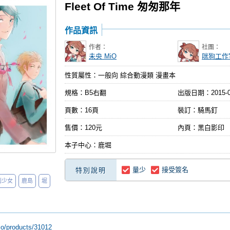
Fleet Of Time 匆匆那年
作品資訊
作者：
社團：
未央 MiO
咪狗工作
性質屬性：一般向 綜合動漫類 漫畫本
規格：B5右翻
出版日期：
2015-
頁數：16頁
裝訂：騎馬釘
售價：120元
內頁：黑白影印
本子中心：鹿堀
量少
接受簽名
特別說明
刊少女
鹿島
堀
.io/products/31012