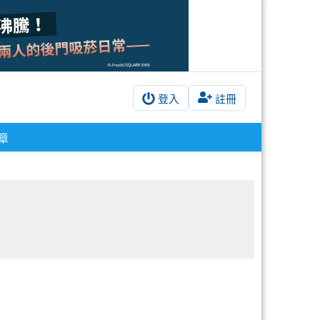
登入
註冊
章