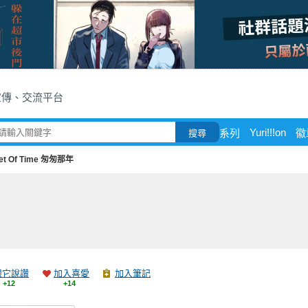
宣傳、交流平台
Yuri!!!on
系列
徽
搜尋
eet Of Time 匆匆那年
跟它說讚
加入喜愛
加入筆記
+12
+14