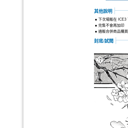
其他說明
● 下次場販在 ICE3 7
● 完售不會再加印
● 通販合併商品購
封底/試閱