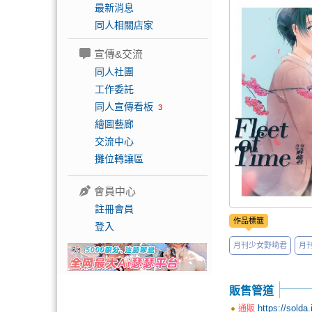
最新消息
同人相關店家
宣傳&交流
同人社團
工作委託
同人宣傳看板
3
繪圖藝廊
交流中心
攤位轉讓區
會員中心
註冊會員
作品標籤
登入
月刊少女野崎君
月
販售管道
https://solda
通販