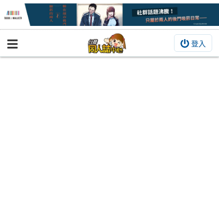
登入
BOOKY書集倉庫
同人作品
同人誌
同人周邊
同人數位作品
活動&消息
同人誌活動
最新消息
同人相關店家
宣傳&交流