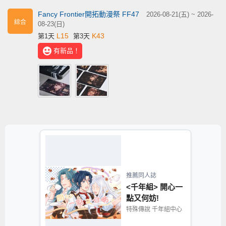
Fancy Frontier開拓動漫祭 FF47
2026-08-21(五) ~ 2026-
綜合
08-23(日)
L15
K43
第1天
第3天
有新品！
推薦同人誌
<千年組> 開心一
點又何妨!
特殊傳說 千年組中心