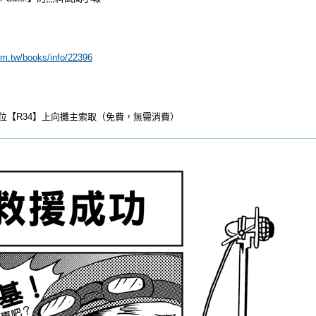
om.tw/books/info/22396
攤位【R34】上向攤主索取（免費，無需消費）