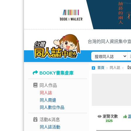
台灣的同人資訊集中
首頁
同人誌
【S
BOOKY書集倉庫
同人作品
同人誌
同人周邊
同人數位作品
瀏覽次數
活動&消息
1525
同人誌活動