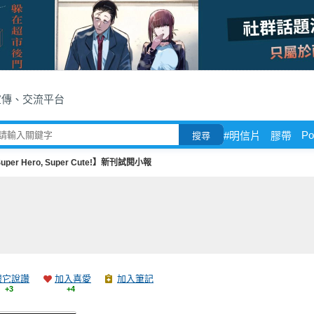
宣傳、交流平台
Po
#明信片
膠帶
搜尋
uper Hero, Super Cute!】新刊試閱小報
跟它說讚
加入喜愛
加入筆記
+3
+4