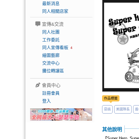
最新消息
同人相關店家
宣傳&交流
同人社團
工作委託
同人宣傳看板
4
繪圖藝廊
交流中心
攤位轉讓區
會員中心
註冊會員
作品標籤
登入
惡搞
美國隊長
盾
其他說明
【Super Hero, S