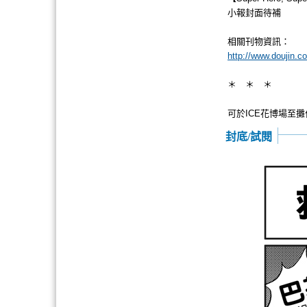
小報封面待補
相關刊物資訊：
http://www.doujin.c
＊ ＊ ＊
可於ICE花博場至
封底/試閱