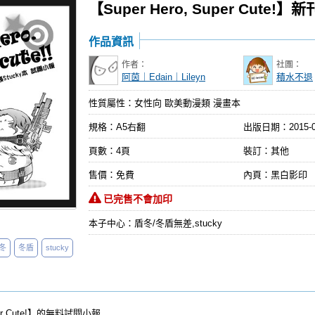
【Super Hero, Super Cute!
作品資訊
作者：
社團：
阿茵｜Edain｜Lileyn
積水不退
性質屬性：女性向 歐美動漫類 漫畫本
規格：A5右翻
出版日期：
2015-
頁數：4頁
裝訂：其他
售價：免費
內頁：黑白影印
已完售不會加印
本子中心：盾冬/冬盾無差,stucky
冬
冬盾
stucky
uper Cute!】的無料試閱小報