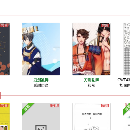
刀劍亂舞
刀劍亂舞
CWT4
稿
感謝照顧
和解
丸 四