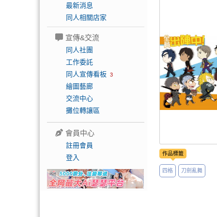
最新消息
同人相關店家
宣傳&交流
同人社團
工作委託
同人宣傳看板
3
繪圖藝廊
交流中心
攤位轉讓區
會員中心
註冊會員
作品標籤
登入
四格
刀劍亂舞