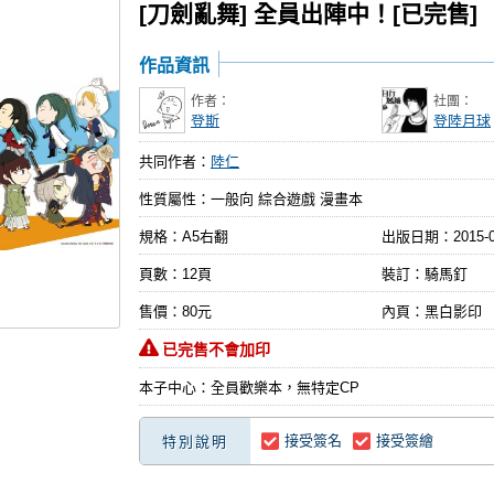
[刀劍亂舞] 全員出陣中！[已完售]
作品資訊
作者：
社團：
登斯
登陸月球
共同作者：
陸仁
性質屬性：一般向 綜合遊戲 漫畫本
規格：A5右翻
出版日期：
2015-
頁數：12頁
裝訂：騎馬釘
售價：80元
內頁：黑白影印
已完售不會加印
本子中心：全員歡樂本，無特定CP
接受簽名
接受簽繪
特別說明