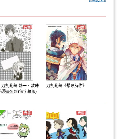
檢舉此作品
3 刀劍亂舞 鶴一、數珠
刀劍亂舞《想瞭解你》
格漫畫無料(無字幕版)