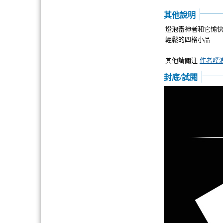
其他說明
燈泡審神者和它愉
輕鬆的四格小品
其他請關注
作者噗
封底/試閱