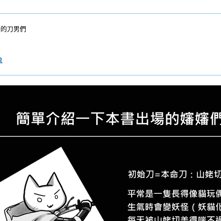
快的刀男們
浪