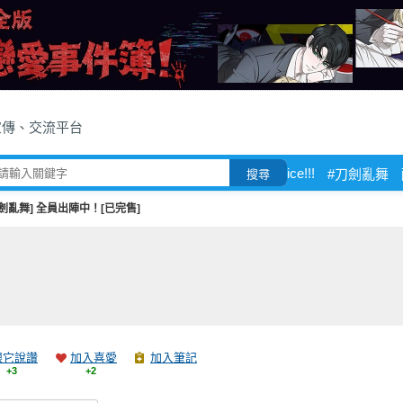
宣傳、交流平台
ice!!!
#刀劍亂舞
搜尋
刀劍亂舞] 全員出陣中！[已完售]
跟它說讚
加入喜愛
加入筆記
+3
+2