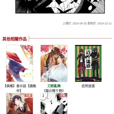
上傳於: 2015-06-25 更新於: 2019-12-11
其他相關作品
【俱燭】昔の話【通販
刀劍亂舞
近所迷惑
中】
《龍の贈り物》