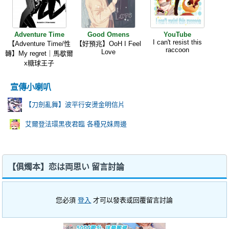
Adventure Time
Good Omens
YouTube
I can't resist this
【Adventure Time/性
【好預兆】OoH I Feel
raccoon
Love
轉】My regret｜馬歇爾
x糖球王子
宣傳小喇叭
【刀劍亂舞】波平行安燙金明信片
艾爾登法環黑夜君臨 各種兄妹周邊
【俱燭本】恋は両思い 留言討論
您必須
登入
才可以發表或回覆留言討論