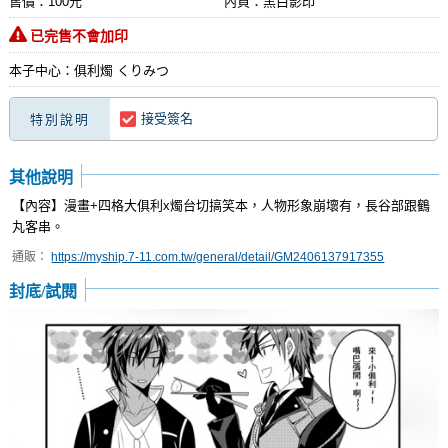
售價：100元
內頁：黑白影印
已完售不會加印
本子中心：俱利燭 くりみつ
接受簽名
特別說明
其他說明
【內容】漫畫+四格大俱利x燭台切搞笑本，人物形象崩壞有，長谷部跟鶴
丸客串。
通販：
https://myship.7-11.com.tw/general/detail/GM2406137917355
封底/試閱