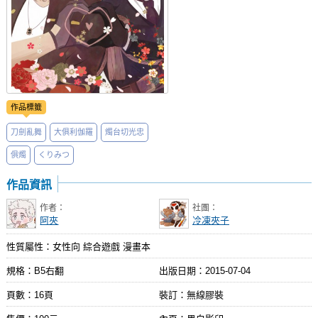
作品標籤
刀劍亂舞
大俱利伽羅
燭台切光忠
俱燭
くりみつ
作品資訊
作者：
社團：
阿夾
冷凍夾子
性質屬性：女性向 綜合遊戲 漫畫本
規格：B5右翻
出版日期：
2015-07-04
頁數：16頁
裝訂：無線膠裝