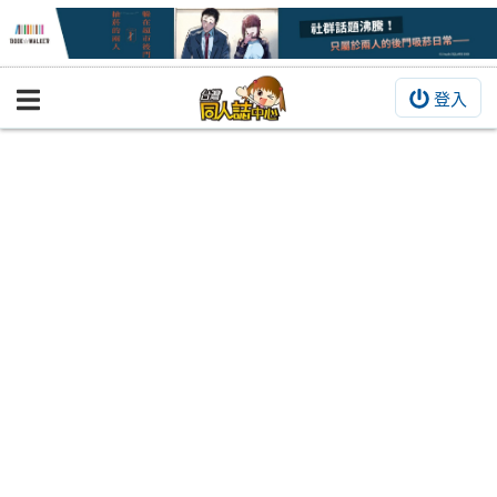
登入
BOOKY書集倉庫
同人作品
同人誌
同人周邊
同人數位作品
活動&消息
同人誌活動
最新消息
同人相關店家
宣傳&交流