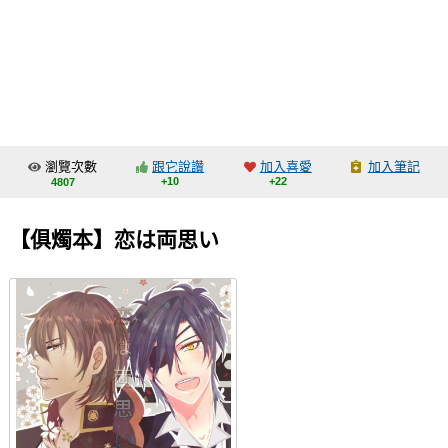
同人社團
工作委託
同人宣傳看板
繪圖藝廊
瀏覽次數
跟它說讚
加入喜愛
加入筆記
交流中心
+10
+22
4807
攤位轉讓區
【俱燭本】恋は両思い
會員功能選單
會員中心
註冊會員
登入