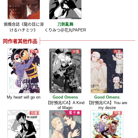
俱燭合誌《龍の目に溶
刀劍亂舞
けるハチミツ 》
くりみつ＠花丸PAPER
同作者其他作品
My heart will go on
Good Omens
Good Omens
【好預兆/CA】A Kind
【好預兆/CA】You are
of Magic
my desire