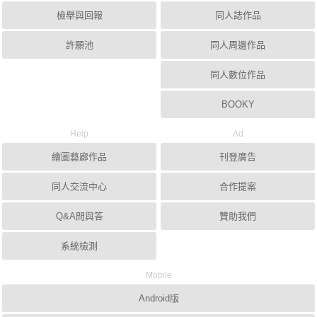
檢舉與回報
同人誌作品
許願池
同人周邊作品
同人數位作品
BOOKY
Help
Ad
繪圖藝廊作品
刊登廣告
同人交流中心
合作提案
Q&A問與答
贊助我們
系統檢測
Mobile
Android版