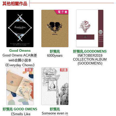
其他相關作品
Good Omens
好預兆
好預兆,GOODOMENS
Good Omens ACA無差
6000years
INKTOBER2019
COLLECTION ALBUM
web合輯小說本
(GOODOMENS)
《Everyday Chores》
好預兆 GOOD OMENS
好預兆
Someone even in
《Smells Like