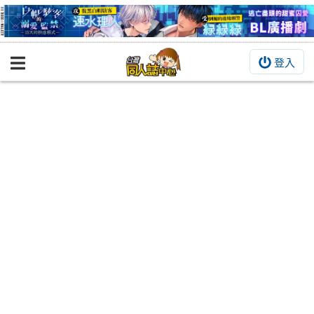
登入
BOOKY書集倉庫
同人作品
同人誌
同人周邊
同人數位作品
活動&消息
同人誌活動
最新消息
同人相關店家
宣傳&交流