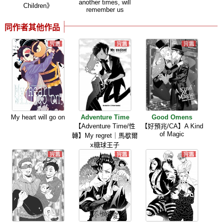
another times, will
Children》
remember us
同作者其他作品
My heart will go on
Adventure Time
Good Omens
【Adventure Time/性
【好預兆/CA】A Kind
of Magic
轉】My regret｜馬歇爾
x糖球王子