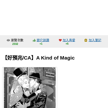
同人社團
工作委託
同人宣傳看板
繪圖藝廊
瀏覽次數
跟它說讚
加入喜愛
加入筆記
交流中心
+1
+5
2332
攤位轉讓區
【好預兆/CA】A Kind of Magic
會員功能選單
會員中心
註冊會員
登入