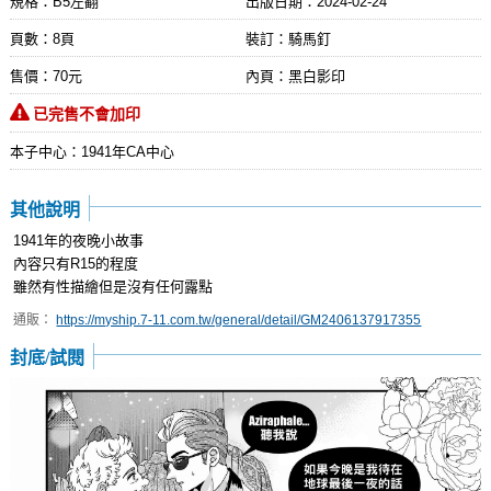
規格：B5左翻
出版日期：
2024-02-24
頁數：8頁
裝訂：騎馬釘
售價：70元
內頁：黑白影印
已完售不會加印
本子中心：1941年CA中心
其他說明
1941年的夜晚小故事
內容只有R15的程度
雖然有性描繪但是沒有任何露點
通販：
https://myship.7-11.com.tw/general/detail/GM2406137917355
封底/試閱