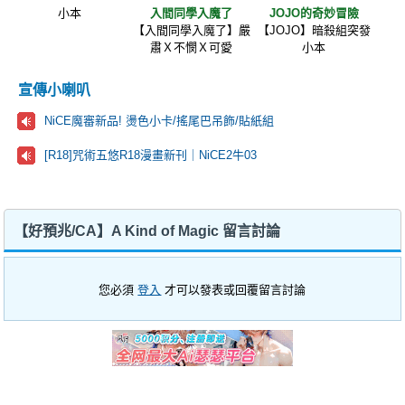
小本
入間同學入魔了
JOJO的奇妙冒險
【入間同學入魔了】嚴
【JOJO】暗殺組突發
肅Ｘ不憫Ｘ可愛
小本
宣傳小喇叭
NiCE魔審新品! 燙色小卡/搖尾巴吊飾/貼紙組
[R18]咒術五悠R18漫畫新刊｜NiCE2牛03
【好預兆/CA】A Kind of Magic 留言討論
您必須
登入
才可以發表或回覆留言討論