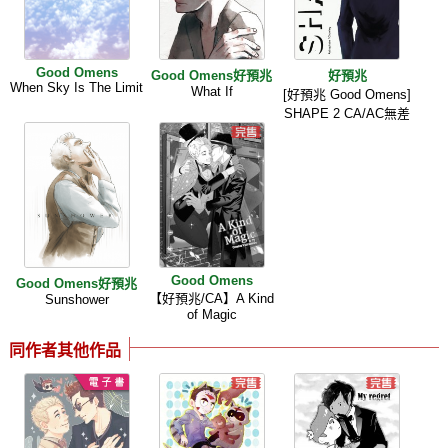
Good Omens
Good Omens好預兆
好預兆
When Sky Is The Limit
What If
[好預兆 Good Omens]
SHAPE 2 CA/AC無差
Good Omens
Good Omens好預兆
【好預兆/CA】A Kind
Sunshower
of Magic
同作者其他作品