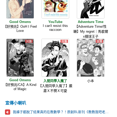
Good Omens
YouTube
Adventure Time
I can't resist this
【好預兆】OoH I Feel
【Adventure Time/性
raccoon
Love
轉】My regret｜馬歇爾
x糖球王子
Good Omens
入間同學入魔了
小本
【好預兆/CA】A Kind
【入間同學入魔了】嚴
of Magic
肅Ｘ不憫Ｘ可愛
宣傳小喇叭
我褲子都脫了結果真的在教數學？！原創BL新刊《教教我吧老師，我太想進步了。》快分享給你所~有想學數學的朋友。