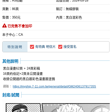
規格：A5右翻
出版日期：
2024-05-18
頁數：86頁
裝訂：無線膠裝
售價：350元
內頁：黑白混彩色
已完售不會加印
本子中心：CA
有特典 明信片
接受簽名
特別說明
其他說明
黑白漫畫62頁 + 24頁彩稿
16頁約伯記+2頁未公開漫畫
收錄公開過的黑白跟彩色漫畫跟塗鴉
通販：
https://myship.7-11.com.tw/general/detail/GM2406137917355
封底/試閱