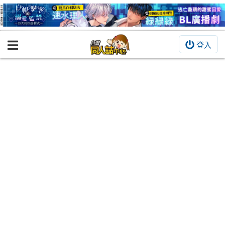
登入
BOOKY書集倉庫
同人作品
同人誌
同人周邊
同人數位作品
活動&消息
同人誌活動
最新消息
同人相關店家
宣傳&交流