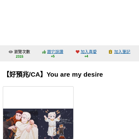
同人社團
工作委託
同人宣傳看板
繪圖藝廊
瀏覽次數
跟它說讚
加入喜愛
加入筆記
交流中心
+5
+4
2315
攤位轉讓區
【好預兆/CA】You are my desire
會員功能選單
會員中心
註冊會員
登入