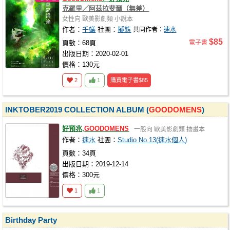
克羅里／阿茲拉斐爾（無差）
女性向
歐美影劇類
小說本
作者：
千蟻
社團：
擬態
共同作者：
速水
$85
頁數：68頁
電子書
出版日期：2020-02-01
價格：130元
2
1
購買電子書
$85
INKTOBER2019 COLLECTION ALBUM (
GOODOMENS
)
好預兆,
GOODOMENS
一般向
歐美影劇類
插畫本
作者：
速水
社團：
Studio No.13(速水個人)
頁數：34頁
出版日期：2019-12-14
價格：300元
1
1
Birthday Party