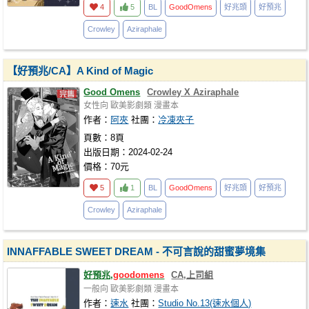
4
5
BL
GoodOmens
好兆頭
好預兆
Crowley
Aziraphale
【好預兆/CA】A Kind of Magic
Good Omens
Crowley X Aziraphale
女性向
歐美影劇類
漫畫本
作者：
阿夾
社團：
冷凍夾子
頁數：8頁
出版日期：2024-02-24
價格：70元
5
1
BL
GoodOmens
好兆頭
好預兆
Crowley
Aziraphale
INNAFFABLE SWEET DREAM - 不可言說的甜蜜夢境集
好預兆,
goodomens
CA,上司組
一般向
歐美影劇類
漫畫本
作者：
速水
社團：
Studio No.13(速水個人)