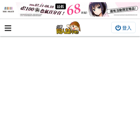
登入
BOOKY書集倉庫
同人作品
同人誌
同人周邊
同人數位作品
活動&消息
同人誌活動
最新消息
同人相關店家
宣傳&交流