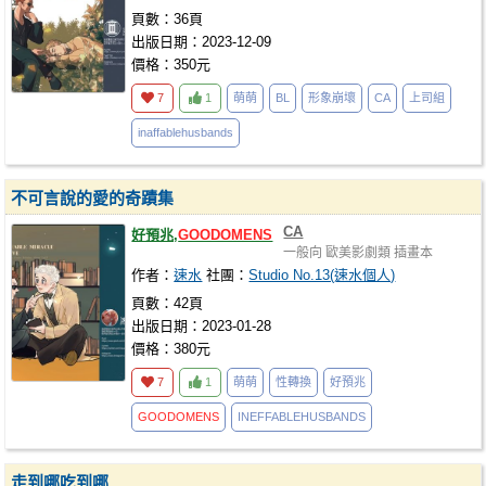
頁數：36頁
出版日期：2023-12-09
價格：350元
7
1
萌萌
BL
形象崩壞
CA
上司組
inaffablehusbands
不可言說的愛的奇蹟集
CA
好預兆,
GOODOMENS
一般向
歐美影劇類
插畫本
作者：
速水
社團：
Studio No.13(速水個人)
頁數：42頁
出版日期：2023-01-28
價格：380元
7
1
萌萌
性轉換
好預兆
GOODOMENS
INEFFABLEHUSBANDS
走到哪吃到哪