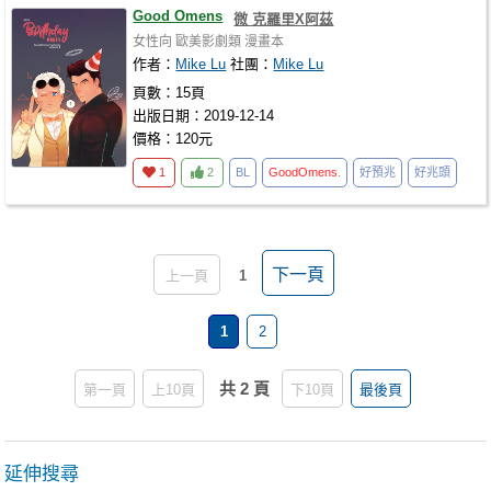
Good Omens
微 克羅里X阿茲
女性向
歐美影劇類
漫畫本
作者：
Mike Lu
社團：
Mike Lu
頁數：15頁
出版日期：2019-12-14
價格：120元
1
2
BL
GoodOmens
.
好預兆
好兆頭
下一頁
上一頁
1
1
2
共 2 頁
第一頁
上10頁
下10頁
最後頁
延伸搜尋