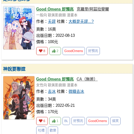
Good Omens 好預兆
克羅里/阿茲拉斐爾
一般向
歐美影劇類
漫畫本
作者：
夭謬
社團：
大概是夭謬...?
頁數：16頁
出版日期：2022-08-13
價格：100元
8
2
GoodOmens
好預兆
神說要聯誼
Good Omens 好預兆
CA（無差）
女性向
歐美影劇類
漫畫本
作者：
去冰
社團：
微糖去冰
頁數：34頁
出版日期：2022-05-21
價格：170元
6
1
BL
好預兆
GoodOmens
搞笑
吐槽
歡樂