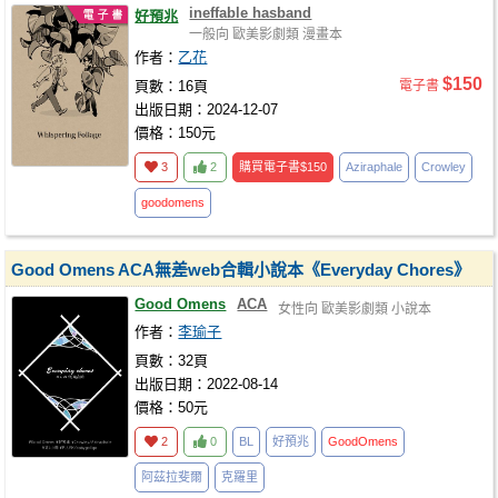
ineffable hasband
好預兆
一般向
歐美影劇類
漫畫本
作者：
乙花
$150
頁數：16頁
電子書
出版日期：2024-12-07
價格：150元
3
2
購買電子書
$150
Aziraphale
Crowley
goodomens
Good Omens ACA無差web合輯小說本《Everyday Chores》
Good Omens
ACA
女性向
歐美影劇類
小說本
作者：
李瑜子
頁數：32頁
出版日期：2022-08-14
價格：50元
2
0
BL
好預兆
GoodOmens
阿茲拉斐爾
克羅里