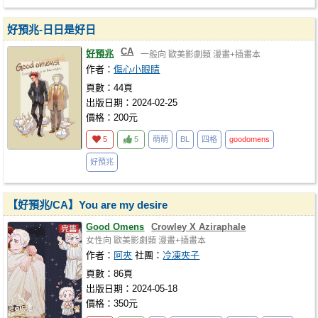
好預兆-日日是好日
CA
好預兆
一般向
歐美影劇類
漫畫+插畫本
作者：
傷心小眼睛
頁數：44頁
出版日期：2024-02-25
價格：200元
5
5
萌萌
BL
四格
goodomens
好預兆
【好預兆/CA】You are my desire
Good Omens
Crowley X Aziraphale
女性向
歐美影劇類
漫畫+插畫本
作者：
阿夾
社團：
冷凍夾子
頁數：86頁
出版日期：2024-05-18
價格：350元