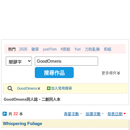
同人社團
工作委託
同人宣傳看板
繪圖藝廊
熱門
2026
徽章
yuri!!!on
#原創
Yuri
刀劍亂舞
和紙
交流中心
攤位轉讓區
會員功能選單
更多條件
會員中心
GoodOmens
加入常用搜尋
註冊會員
GoodOmens同人誌、二創同人本
登入
22
共
本
喜愛次數
說讚次數
發表日期
Whispering Foliage