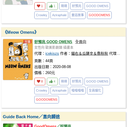
1
1
萌萌
好預兆
GOOD OMENS
Crowley
Aziraphale
童話故事
GOODOMENS
《Meow Omens》
好預兆 GOOD OMENS
全員向
女性向
歐美影劇類
插畫本
代理：
icekiszs
作者：
貓右＆瓜薩辛＆喬秋秋
代理社團：
頁數：44頁
出版日期：2020-08-08
價格：260元
8
4
萌萌
好預兆
GOOD OMENS
Crowley
Aziraphale
喵喵喵喵
全員貓化
GOODOMENS
Guide Back Home／直向歸途
GoodOmens
／好預兆