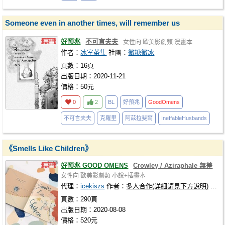
Someone even in another times, will remember us
好預兆
不可言夫夫
女性向
歐美影劇類
漫畫本
作者：
冰室茶集
社團：
微糖微冰
頁數：16頁
出版日期：2020-11-21
價格：50元
0
2
BL
好預兆
GoodOmens
不可言夫夫
克羅里
阿茲拉斐爾
IneffableHusbands
《Smells Like Children》
好預兆 GOOD OMENS
Crowley / Aziraphale 無差
女性向
歐美影劇類
小說+插畫本
代理：
icekiszs
作者：
多人合作(詳細請見下方說明)
代理
頁數：290頁
出版日期：2020-08-08
價格：520元