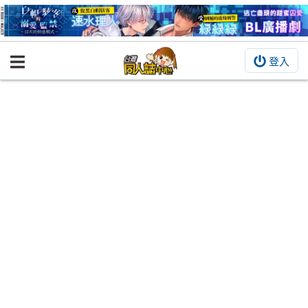
登入
BOOKY書集倉庫
同人作品
同人誌
同人周邊
同人數位作品
活動&消息
同人誌活動
最新消息
同人相關店家
宣傳&交流