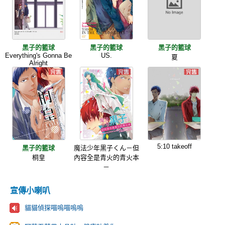
黑子的籃球
黑子的籃球
黑子的籃球
Everything's Gonna Be
US.
夏
Alright
5:10 takeoff
黑子的籃球
魔法少年黒子くん－但
桐皇
內容全是青火的青火本
－
宣傳小喇叭
貓貓偵探喵嗚喵嗚嗚