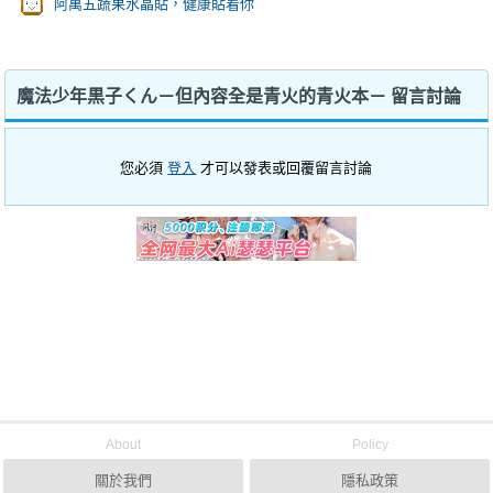
阿萬五蔬果水晶貼，健康貼着你
魔法少年黒子くん－但內容全是青火的青火本－ 留言討論
您必須
登入
才可以發表或回覆留言討論
About
Policy
關於我們
隱私政策