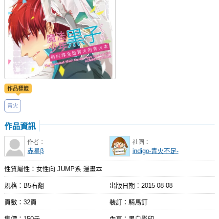
作品標籤
青火
作品資訊
作者：
社團：
赤星β
indigo-青火不足-
性質屬性：女性向 JUMP系 漫畫本
規格：B5右翻
出版日期：
2015-08-08
頁數：32頁
裝訂：騎馬釘
售價：150元
內頁：黑白影印