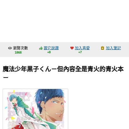
同人社團
工作委託
同人宣傳看板
繪圖藝廊
瀏覽次數
跟它說讚
加入喜愛
加入筆記
交流中心
+8
+7
1868
攤位轉讓區
魔法少年黒子くん－但內容全是青火的青火本
會員功能選單
－
會員中心
註冊會員
登入