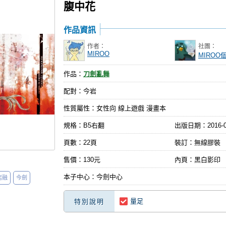
腹中花
作品資訊
作者：
社團：
MIROO
MIROO
作品：
刀劍亂舞
配對：今岩
性質屬性：女性向 線上遊戲 漫畫本
規格：B5右翻
出版日期：
2016-
頁數：22頁
裝訂：無線膠裝
售價：130元
內頁：黑白影印
本子中心：今劍中心
岩融
今劍
量足
特別說明