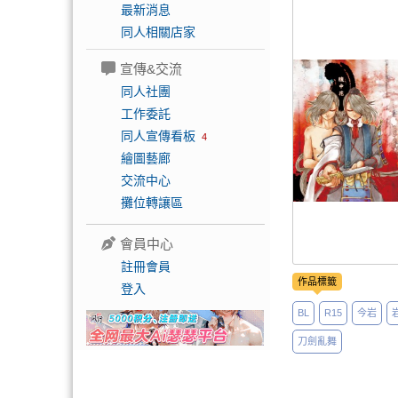
最新消息
同人相關店家
宣傳&交流
同人社團
工作委託
同人宣傳看板
4
繪圖藝廊
交流中心
攤位轉讓區
會員中心
註冊會員
作品標籤
登入
BL
R15
今岩
刀劍亂舞