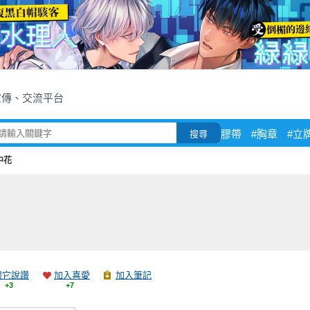
宣傳、交流平台
膠帶
#胸章
#立
搜尋
中花
跟它說讚
加入喜愛
加入筆記
+3
+7