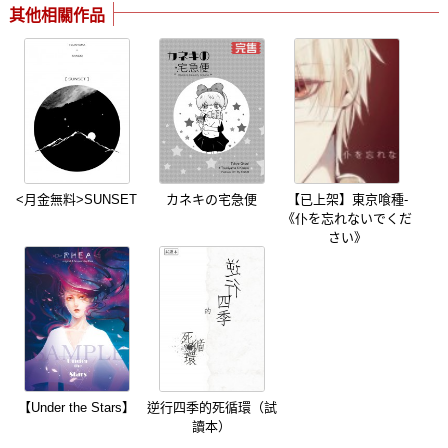
其他相關作品
<月金無料>SUNSET
カネキの宅急便
【已上架】東京喰種-
《仆を忘れないでくだ
さい》
【Under the Stars】
逆行四季的死循環（試
讀本）