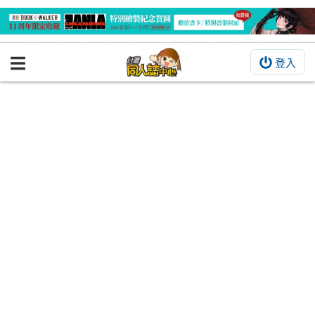
登入
BOOKY書集倉庫
同人作品
同人誌
同人周邊
同人數位作品
活動&消息
同人誌活動
最新消息
同人相關店家
宣傳&交流