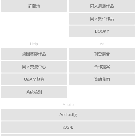
許願池
同人周邊作品
同人數位作品
BOOKY
Help
Ad
繪圖藝廊作品
刊登廣告
同人交流中心
合作提案
Q&A問與答
贊助我們
系統檢測
Mobile
Android版
iOS版