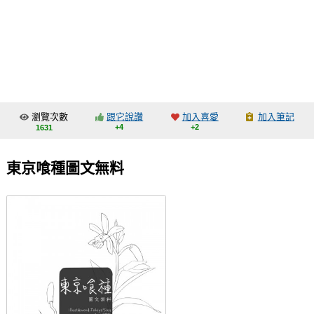
同人社團
工作委託
同人宣傳看板
繪圖藝廊
瀏覽次數
跟它說讚
加入喜愛
加入筆記
交流中心
+4
+2
1631
攤位轉讓區
東京喰種圖文無料
會員功能選單
會員中心
註冊會員
登入