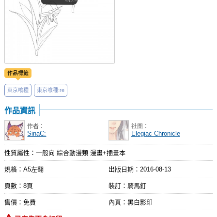
作品標籤
東京喰種
東京喰種:re
作品資訊
作者：
社團：
SinaC:
Elegiac Chronicle
性質屬性：一般向 綜合動漫類 漫畫+插畫本
規格：A5左翻
出版日期：
2016-08-13
頁數：8頁
裝訂：騎馬釘
售價：免費
內頁：黑白影印