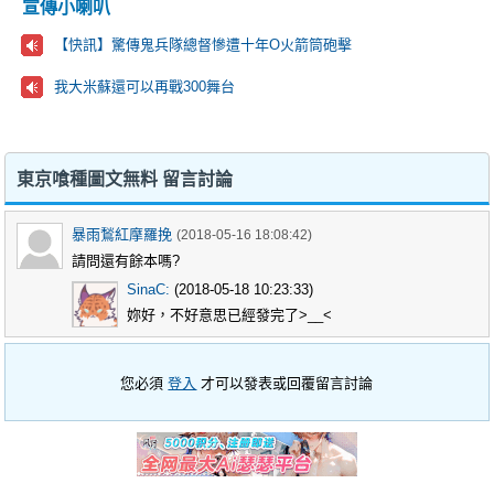
宣傳小喇叭
【快訊】驚傳鬼兵隊總督慘遭十年O火箭筒砲擊
我大米蘇還可以再戰300舞台
東京喰種圖文無料 留言討論
暴雨鶖紅摩羅挽
(2018-05-16 18:08:42)
請問還有餘本嗎?
SinaC:
(2018-05-18 10:23:33)
妳好，不好意思已經發完了>__<
您必須
登入
才可以發表或回覆留言討論