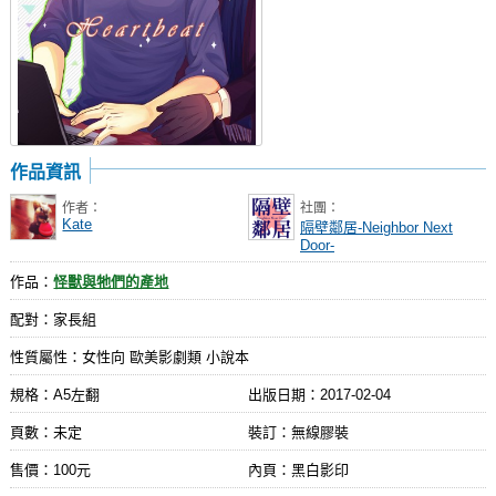
作品資訊
作者：
社團：
Kate
隔壁鄰居-Neighbor Next
Door-
作品：
怪獸與牠們的產地
配對：家長組
性質屬性：女性向 歐美影劇類 小說本
規格：A5左翻
出版日期：
2017-02-04
頁數：未定
裝訂：無線膠裝
售價：100元
內頁：黑白影印