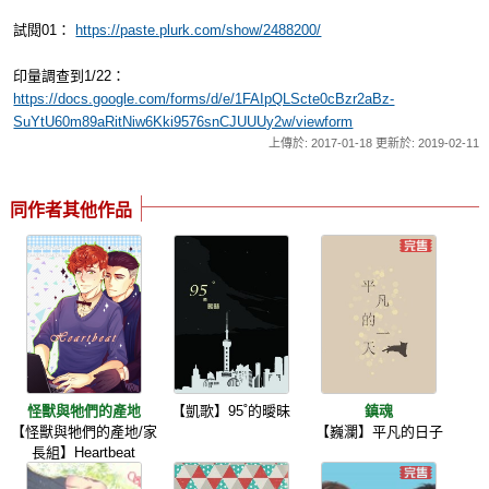
試閱01：
https://paste.plurk.com/show/2488200/
印量調查到1/22：
https://docs.google.com/forms/d/e/1FAIpQLScte0cBzr2aBz-
SuYtU60m89aRitNiw6Kki9576snCJUUUy2w/viewform
上傳於: 2017-01-18 更新於: 2019-02-11
同作者其他作品
怪獸與牠們的產地
【凱歌】95˚的曖昧
鎮魂
【怪獸與牠們的產地/家
【巍瀾】平凡的日子
長組】Heartbeat