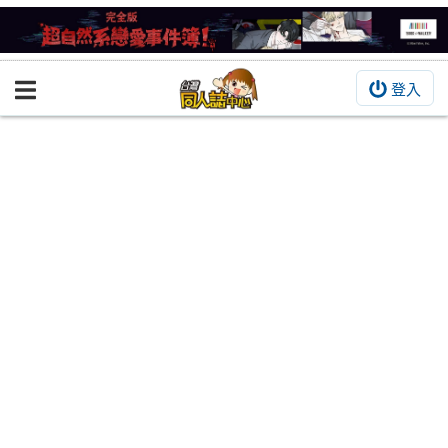
登入
BOOKY書集倉庫
同人作品
同人誌
同人周邊
同人數位作品
活動&消息
同人誌活動
最新消息
同人相關店家
宣傳&交流