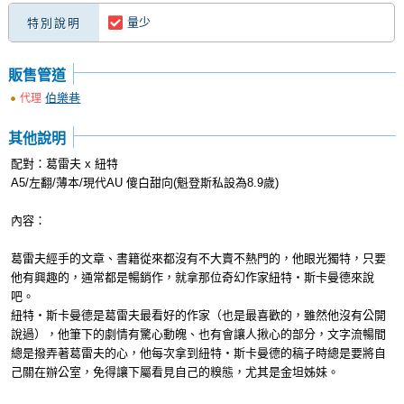
量少
特別說明
販售管道
伯樂巷
代理
其他說明
配對：葛雷夫 x 紐特
A5/左翻/薄本/現代AU 傻白甜向(魁登斯私設為8.9歲)
內容：
葛雷夫經手的文章、書籍從來都沒有不大賣不熱門的，他眼光獨特，只要
他有興趣的，通常都是暢銷作，就拿那位奇幻作家紐特‧斯卡曼德來說
吧。
紐特‧斯卡曼德是葛雷夫最看好的作家（也是最喜歡的，雖然他沒有公開
說過），他筆下的劇情有驚心動魄、也有會讓人揪心的部分，文字流暢間
總是撥弄著葛雷夫的心，他每次拿到紐特‧斯卡曼德的稿子時總是要將自
己關在辦公室，免得讓下屬看見自己的糗態，尤其是金坦姊妹。