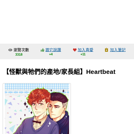
同人社團
工作委託
同人宣傳看板
繪圖藝廊
瀏覽次數
跟它說讚
加入喜愛
加入筆記
交流中心
+4
+11
3318
攤位轉讓區
【怪獸與牠們的產地/家長組】Heartbeat
會員功能選單
會員中心
註冊會員
登入