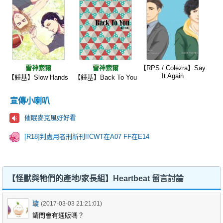
雷神索爾
雷神索爾
【RPS / Colezra】Say
It Again
【錘基】Slow Hands
【錘基】Back To You
宣傳小喇叭
催眠麥克風好好看
[R18]判處用者刑新刊!!CWT在A07 FF在E14
【怪獸與牠們的產地/家長組】Heartbeat 留言討論
璇
(2017-03-03 21:21:01)
請問會有通販嗎？