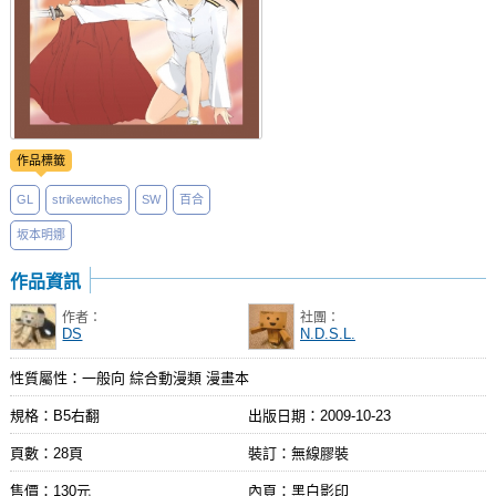
作品標籤
GL
strikewitches
SW
百合
坂本明娜
作品資訊
作者：
社團：
DS
N.D.S.L.
性質屬性：一般向 綜合動漫類 漫畫本
規格：B5右翻
出版日期：
2009-10-23
頁數：28頁
裝訂：無線膠裝
售價：130元
內頁：黑白影印