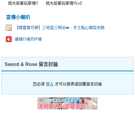
陪大前輩玩麥塊!!
陪大前輩玩麥塊!!Lv2
宣傳小喇叭
【精靈寶可夢】三地鼠三明治🥪 - 手工點心模型吊飾
邊緣行者的IF線
Sword & Rose 留言討論
您必須
登入
才可以發表或回覆留言討論