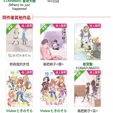
STARWARS 星球大戰
501日誌
(When) Its just
happened
同作者其他作品
妳與我的步伐
兩把刷子<捌>
迷宮飯
FUWAFUWATO
Vtuberときのそら
Vtuberときのそら
兩把刷子<柒>