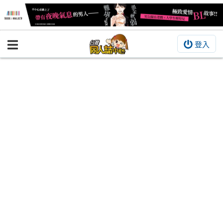
登入
BOOKY書集倉庫
同人作品
同人誌
同人周邊
同人數位作品
活動&消息
同人誌活動
最新消息
同人相關店家
宣傳&交流