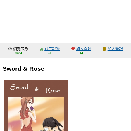
同人社團
工作委託
同人宣傳看板
繪圖藝廊
瀏覽次數
跟它說讚
加入喜愛
加入筆記
交流中心
+1
+4
3204
攤位轉讓區
Sword & Rose
會員功能選單
會員中心
註冊會員
登入