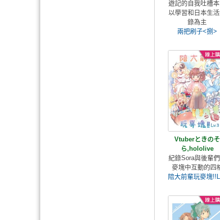
遊記的自我吐槽本
以學習和日本生活
錄為主
兩把刷子<捌>
Vtuberときのそ
ら,hololive
紀錄Sora與後輩
麥塊中互動的四
陪大前輩玩麥塊!!L