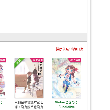
排序依照: 出版日期
のそ
京都留學實錄本第七
Vtuberときのそ
彈。沒有照片也沒有
ら,hololive