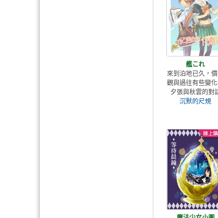
艦これ
來到泊地已久，價
觀與過往有些變化
夕張與秋雲的對
沉默的尺規
魔法少女小圓