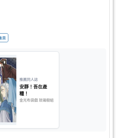
後頁
推薦同人誌
安靜！吾在產
糧！
金光布袋戲 琉璃樹組