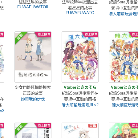
，
絨絨法琳的故事
法學校時半夜溜出去
紀錄Sora與後
FUWAFUWATOII
紀
看星星的故事
麥塊中互動的
FUWAFUWATO
陪大前輩玩麥塊!!
少女們邊迷惘邊摸索
Vtuberときのそら
Vtuberときの
正義的故事
紀錄Sora與後輩們在
紀錄Sora與後
們在
妳與我的步伐
麥塊中互動的四格
麥塊中互動的
格
陪大前輩玩麥塊!!Lv2
陪大前輩玩麥塊
v3