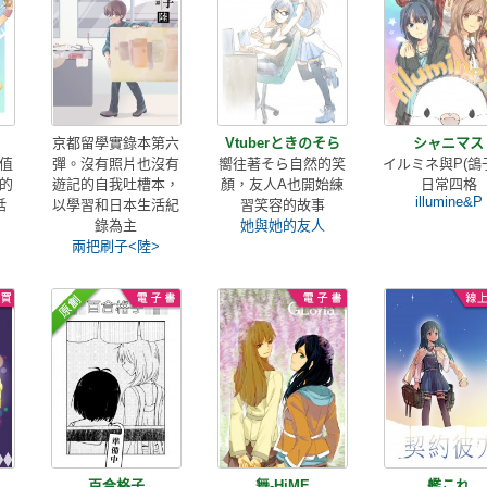
京都留學實錄本第六
Vtuberときのそら
シャニマス
值
彈。沒有照片也沒有
嚮往著そら自然的笑
イルミネ與P(鴿
的
遊記的自我吐槽本，
顏，友人A也開始練
日常四格
illumine&P
話
以學習和日本生活紀
習笑容的故事
錄為主
她與她的友人
兩把刷子<陸>
百合格子
舞-HiME
艦これ