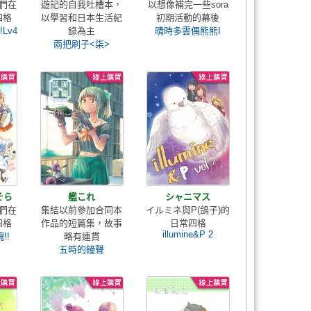
輩們在
遊記的自我吐槽本，
以想像補完一些sora
四格
以學習和日本生活紀
初期活動的幕後
Lv4
錄為主
晴時多雲偶熊熊I
兩把刷子<柒>
そら
艦これ
シャニマス
輩們在
集結以前參加合同本
イルミネ與P(鴿子)的
四格
作品的短篇集，故事
日常四格
illumine&P 2
!!
略有連貫
五時的鐘聲