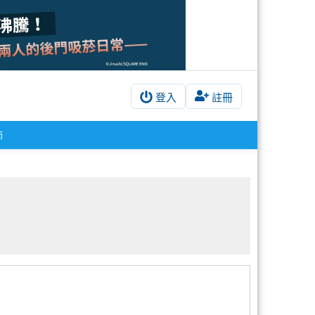
登入
註冊
師