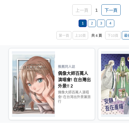
上一頁
1
下一頁
1
2
3
4
第一頁
上10頁
共 4 頁
下10頁
最
推薦同人誌
偶像大師百萬人
演唱會! 在台灣出
外景!! 2
偶像大師百萬人演唱
會! 在台灣出外景兼旅
行