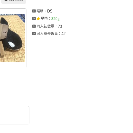
DS
暱稱：
329g
星幣
：
73
同人誌數量：
42
同人周邊數量：