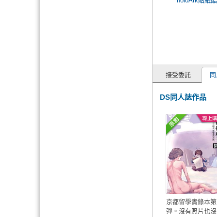
holoArk貼紙
接受委託
同
DS同人誌作品
京都留學實錄本第
彈。沒有照片也沒