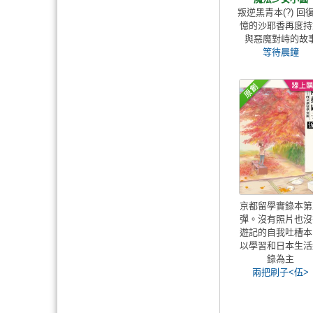
叛逆黑青本(?) 回
憶的沙耶香再度持
與惡魔對峙的故
等待晨鐘
京都留學實錄本第
彈。沒有照片也沒
遊記的自我吐槽本
以學習和日本生活
錄為主
兩把刷子<伍>