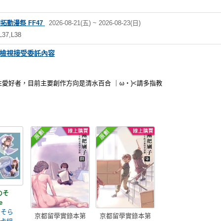
er開拓動漫祭 FF47
2026-08-21(五) ~ 2026-08-23(日)
37,L38
檢視接受委託內容
愛好者，目前主要創作方向是清水百合 ｜ω・)<請多指教
のそ
e
のそら
京都留學實錄本第
京都留學實錄本第