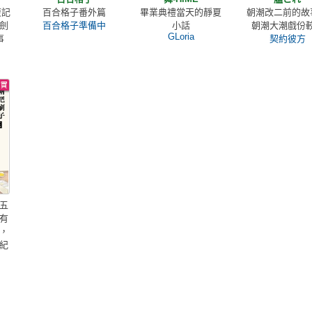
復記
百合格子番外篇
畢業典禮當天的靜夏
朝潮改二前的故
劍
百合格子準備中
小話
朝潮大潮戲份
GLoria
事
契約彼方
五
有
，
紀