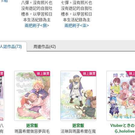
酷卡組
八彈。沒有照片也
七彈。沒有照片也
沒有遊記的自我吐
沒有遊記的自我吐
槽本，以學習和日
槽本，以學習和日
本生活紀錄為主
本生活紀錄為主
兩把刷子<捌>
兩把刷子<柒>
人誌作品(73)
周邊作品(42)
八
迷宮飯
迷宮飯
Vtuberとき
有
瑪露希爾做惡夢與毛
法琳與瑪露希爾在魔
ら,hololive