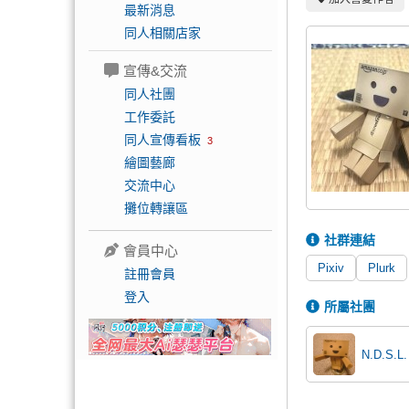
最新消息
同人相關店家
宣傳&交流
同人社團
工作委託
同人宣傳看板
3
繪圖藝廊
交流中心
攤位轉讓區
社群連結
會員中心
Pixiv
Plurk
註冊會員
登入
所屬社團
N.D.S.L.