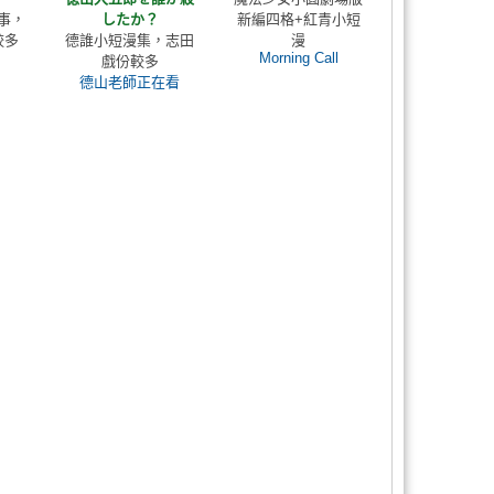
事，
したか？
新編四格+紅青小短
較多
德誰小短漫集，志田
漫
Morning Call
戲份較多
德山老師正在看