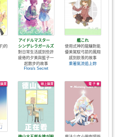
アイドルマスター
艦これ
子)的
シンデレラガールズ
使用式神的龍驤對能
對日常生活感到些許
優美駕馭弓箭的鳳翔
疲倦的夕美與藍子一
感到欽羡的故事
起散步的故事
乘著氣流追上妳
Flora's Secret
徳山大五郎を誰が殺
魔法少女小圓劇場版