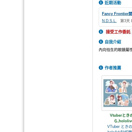
近期活動
Fancy Fronti
N.D.S.L.
第3天 L
接受工作委託
自我介紹
內向怕生的眼鏡屬性
作者推薦
Vtuberとき
ら,hololiv
VTuber とき