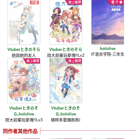
hololive
Vtuberときのそら
Vtuberときのそら
IF混合学院-三年生
她與她的友人
陪大前輩玩麥塊!!Lv2
Vtuberときのそ
Vtuberときのそ
ら,hololive
ら,hololive
陪大前輩玩麥塊!!Lv3
晴時多雲偶熊熊I
同作者其他作品