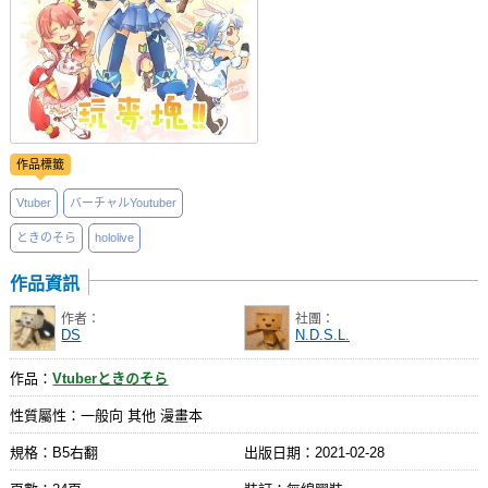
作品標籤
Vtuber
バーチャルYoutuber
ときのそら
hololive
作品資訊
作者：
社團：
DS
N.D.S.L.
作品：
Vtuberときのそら
性質屬性：一般向 其他 漫畫本
規格：B5右翻
出版日期：
2021-02-28