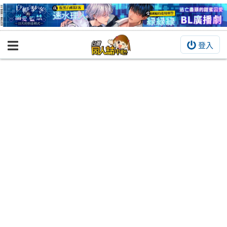
登入
BOOKY書集倉庫
同人作品
同人誌
同人周邊
同人數位作品
活動&消息
同人誌活動
最新消息
同人相關店家
宣傳&交流