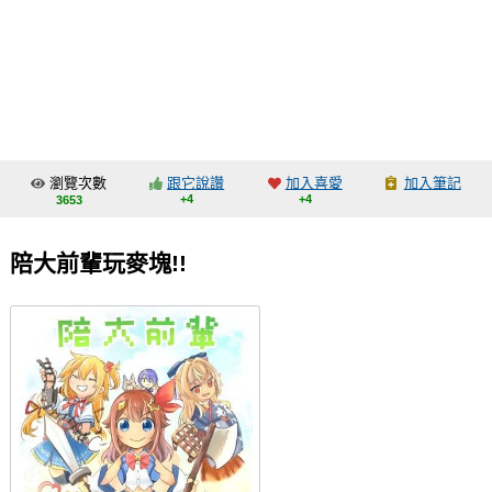
同人社團
工作委託
同人宣傳看板
繪圖藝廊
瀏覽次數
跟它說讚
加入喜愛
加入筆記
交流中心
+4
+4
3653
攤位轉讓區
陪大前輩玩麥塊!!
會員功能選單
會員中心
註冊會員
登入