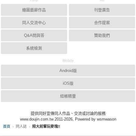
繪圖藝廊作品
刊登廣告
同人交流中心
合作提案
Q&A問與答
贊助我們
系統檢測
Mobile
Android版
iOS版
結帳精靈
提供同好宣傳同人作品、交流或討論的服務
www.doujin.com.tw 2011-2026, Powered by wsmwason
首頁
同人誌
陪大前輩玩麥塊!!