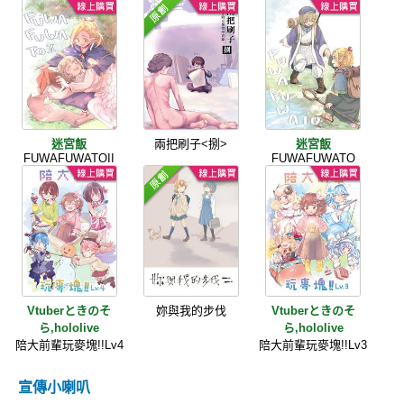
迷宮飯
兩把刷子<捌>
迷宮飯
FUWAFUWATOII
FUWAFUWATO
Vtuberときのそ
妳與我的步伐
Vtuberときのそ
ら,hololive
ら,hololive
陪大前輩玩麥塊!!Lv4
陪大前輩玩麥塊!!Lv3
宣傳小喇叭