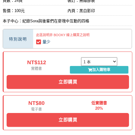
頁數：24頁
裝訂：無線膠裝
售價：100元
內頁：黑白影印
本子中心：紀錄Sora與後輩們在麥塊中互動的四格
此區說明非 BOOKY 線上購買之說明
特別說明
量少
NT$112
實體書
加入購物車
立即購買
NT$80
低實體書
20%
電子書
立即購買