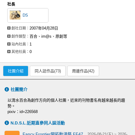
社長
DS
2007年04月28日
創社日期：
百合、im@s、原創等
創作類型：
1
站內社員：
0
其他社員：
社團介紹
同人誌作品(73)
周邊作品(42)
社團簡介
以清水百合為創作方向的個人社團，近來的刊物書名有越來越長的趨
勢。
pixiv：id=226568
N.D.S.L.近期直參同人誌活動
Fancy Frontier開拓動漫祭 FF47
2026-08-21(五) ~ 2026-