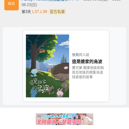
綜合
08-23(日)
L37,L38
第3天
官方名單
推薦同人誌
這是誰家的烏波
寶可夢 關東地區和帕
底亞地區的兩隻烏波
找爸爸的故事