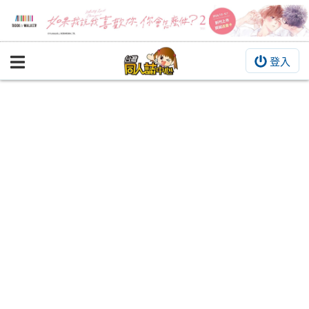
登入
BOOKY書集倉庫
同人作品
同人誌
同人周邊
同人數位作品
活動&消息
同人誌活動
最新消息
同人相關店家
宣傳&交流