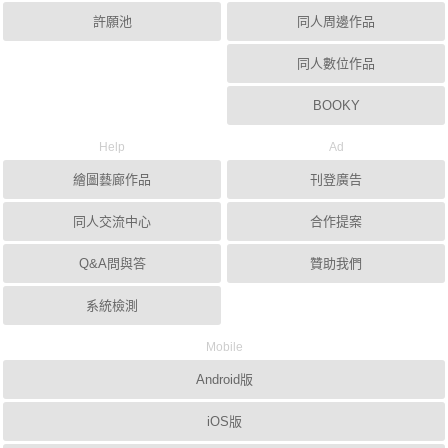
許願池
同人周邊作品
同人數位作品
BOOKY
Help
Ad
繪圖藝廊作品
刊登廣告
同人交流中心
合作提案
Q&A問與答
贊助我們
系統檢測
Mobile
Android版
iOS版