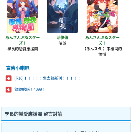
あんさんぶるスター
活俠傳
あんさんぶるスター
ズ！
暗號
ズ！
學長的戀愛應援團
【あんスタ 】朱櫻司的
煩惱
宣傳小喇叭
[R18]！！！！！鬼太郎新刊！！！！！
獅綾貼紙！4099！
學長的戀愛應援團 留言討論