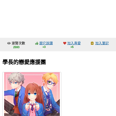
同人社團
工作委託
同人宣傳看板
繪圖藝廊
瀏覽次數
跟它說讚
加入喜愛
加入筆記
交流中心
+3
+5
2593
攤位轉讓區
學長的戀愛應援團
會員功能選單
會員中心
註冊會員
登入