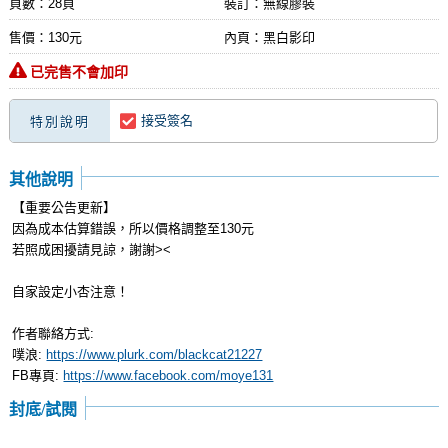
頁數：28頁
裝訂：無線膠裝
售價：130元
內頁：黑白影印
已完售不會加印
接受簽名
特別說明
其他說明
【重要公告更新】
因為成本估算錯誤，所以價格調整至130元
若照成困擾請見諒，謝謝><
自家設定小杏注意！
作者聯絡方式:
噗浪:
https://www.plurk.com/blackcat21227
FB專頁:
https://www.facebook.com/moye131
封底/試閱