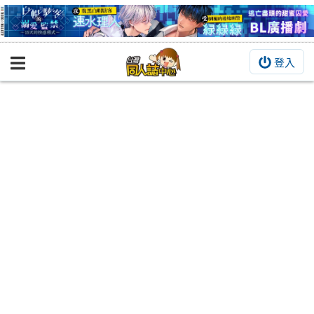
登入
BOOKY書集倉庫
同人作品
同人誌
同人周邊
同人數位作品
活動&消息
同人誌活動
最新消息
同人相關店家
宣傳&交流