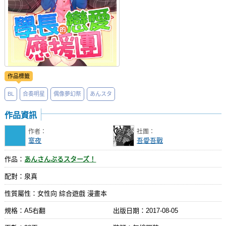
作品標籤
BL
合奏明星
偶像夢幻祭
あんスタ
作品資訊
作者：
社團：
寞夜
吾愛吾戰
作品：
あんさんぶるスターズ！
配對：泉真
性質屬性：女性向 綜合遊戲 漫畫本
規格：A5右翻
出版日期：
2017-08-05