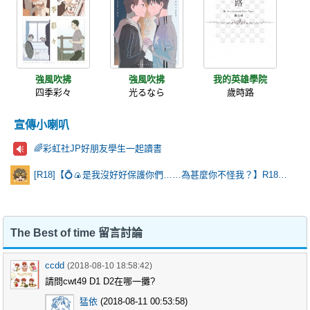
強風吹拂
強風吹拂
我的英雄學院
四季彩々
光るなら
歲時路
宣傳小喇叭
🌈彩虹社JP好朋友學生一起讀書
[R18]【💍🍙是我沒好好保護你們……為甚麼你不怪我？】R18乙棘《Poker Face》* 含本篇劇情
The Best of time 留言討論
ccdd
(2018-08-10 18:58:42)
請問cwt49 D1 D2在哪一攤?
猛依
(2018-08-11 00:53:58)