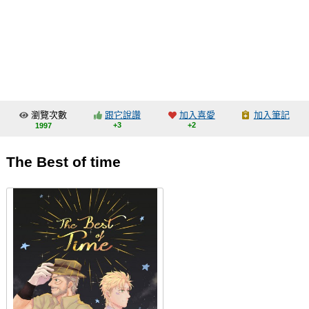
同人社團
工作委託
同人宣傳看板
繪圖藝廊
瀏覽次數
跟它說讚
加入喜愛
加入筆記
交流中心
+3
+2
1997
攤位轉讓區
The Best of time
會員功能選單
會員中心
註冊會員
登入