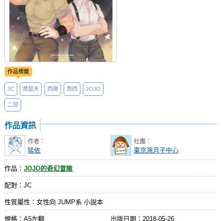
作品標籤
JC
喬瑟夫
西撒
喬西
JOJO
二部
作品資訊
作者：
社團：
猛依
東京灣月子中心
作品：
JOJO的奇幻冒險
配對：JC
性質屬性：女性向 JUMP系 小說本
規格：A5左翻
出版日期：
2018-05-26