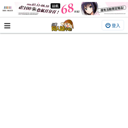
登入
BOOKY書集倉庫
同人作品
同人誌
同人周邊
同人數位作品
活動&消息
同人誌活動
最新消息
同人相關店家
宣傳&交流