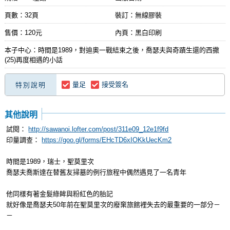
頁數：32頁
裝訂：無線膠裝
售價：120元
內頁：黑白印刷
本子中心：時間是1989，對迪奧一戰結束之後，喬瑟夫與奇蹟生還的西撒
(25)再度相遇的小話
量足
接受簽名
特別說明
其他說明
試閱：
http://sawanoi.lofter.com/post/311e09_12e1f9fd
印量調查：
https://goo.gl/forms/EHcTD6xIOKkUecKm2
時間是1989，瑞士，聖莫里次
喬瑟夫喬斯達在替舊友掃墓的例行旅程中偶然遇見了一名青年
他同樣有著金髮綠眸與粉紅色的胎記
就好像是喬瑟夫50年前在聖莫里次的廢棄旅館裡失去的最重要的一部分－
－