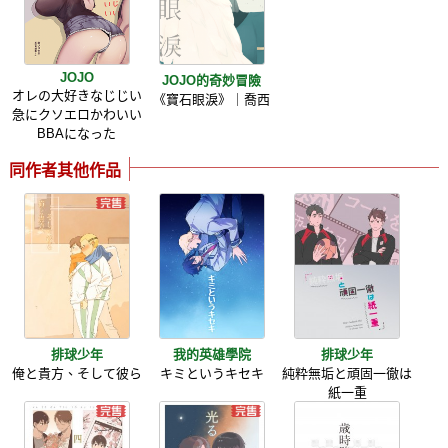
JOJO
JOJO的奇妙冒險
オレの大好きなじじい
《寶石眼淚》｜喬西
急にクソエロかわいい
BBAになった
同作者其他作品
排球少年
我的英雄學院
排球少年
俺と貴方、そして彼ら
キミというキセキ
純粋無垢と頑固一徹は
紙一重