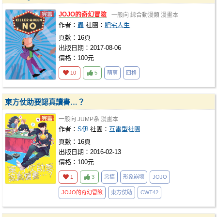
JOJO的奇幻冒險
一般向
綜合動漫類
漫畫本
作者：
蟲
社團：
肥宅人生
頁數：16頁
出版日期：2017-08-06
價格：100元
10
5
萌萌
四格
東方仗助要認真讀書…？
一般向
JUMP系
漫畫本
作者：
S伊
社團：
互雷型社團
頁數：16頁
出版日期：2016-02-13
價格：100元
1
3
惡搞
形象崩壞
JOJO
JOJO的奇幻冒險
東方仗助
CWT42