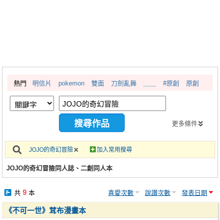
同人社團
工作委託
同人宣傳看板
繪圖藝廊
熱門
明信片
pokemon
雙面
刀劍亂舞
＿＿
#原創
原創
交流中心
攤位轉讓區
會員功能選單
更多條件
會員中心
JOJO的奇幻冒險
加入常用搜尋
註冊會員
JOJO的奇幻冒險同人誌、二創同人本
登入
9
共
本
喜愛次數
說讚次數
發表日期
《不可一世》茸布漫畫本