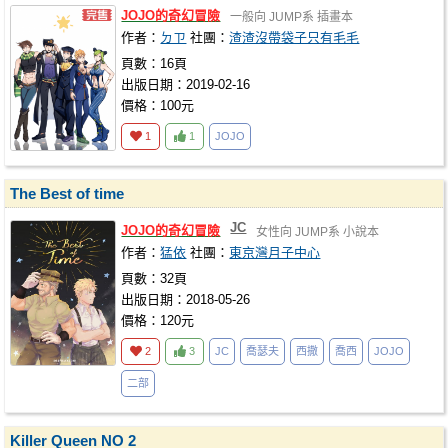
JOJO的奇幻冒險
一般向
JUMP系
插畫本
作者：
ㄉㄗ
社團：
渣渣沒帶袋子只有毛毛
頁數：16頁
出版日期：2019-02-16
價格：100元
1
1
JOJO
The Best of time
JC
JOJO的奇幻冒險
女性向
JUMP系
小說本
作者：
猛依
社團：
東京灣月子中心
頁數：32頁
出版日期：2018-05-26
價格：120元
2
3
JC
喬瑟夫
西撒
喬西
JOJO
二部
Killer Queen NO 2