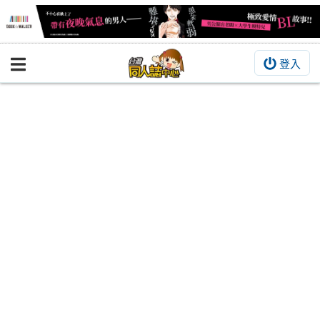
登入
BOOKY書集倉庫
同人作品
同人誌
同人周邊
同人數位作品
活動&消息
同人誌活動
最新消息
同人相關店家
宣傳&交流