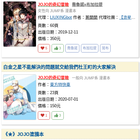
JOJO的奇幻冒險
喬魯諾x布加拉提
女性向
JUMP系
漫畫本
代理：
LIUXINGbot
作者：
蔥開開
代理社團：
【流星街】
頁數：60頁
出版日期：2019-12-11
價格：350元
5
3
喬魯諾
布加拉提
茸布
白金之星不能解決的問題就交給我們杜王町的大家解決
JOJO的奇幻冒險
一般向
JUMP系
漫畫本
作者：
東方特快車
頁數：23頁
出版日期：2020-07-01
價格：150元
1
3
《★》JOJO塗鴉本