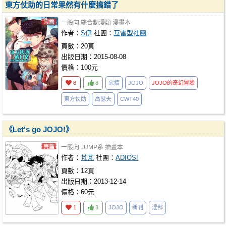
東方仗助的日常果然有什麼搞錯了
一般向
綜合動漫類
漫畫本
作者：
S伊
社團：
互雷型社團
頁數：20頁
出版日期：2015-08-08
價格：100元
6
8
惡搞
JOJO
JOJO的奇幻冒險
東方仗助
喬瑟夫
CWT40
《Let's go JOJO!》
一般向
JUMP系
插畫本
作者：
芃芃
社團：
ADIOS!
頁數：12頁
出版日期：2013-12-14
價格：60元
1
3
JOJO
新刊
混部