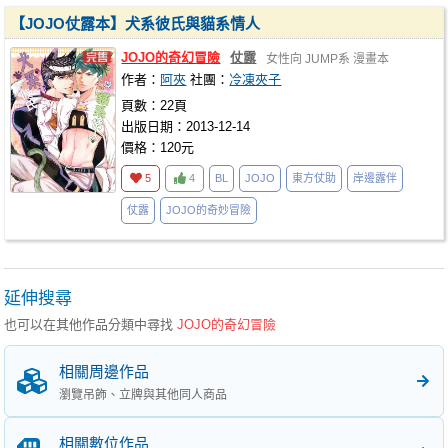
【JOJO仗露本】犬系彼氏與貓系情人
JOJO的奇幻冒險
仗露
女性向
JUMP系
漫畫本
作者：
阿夾
社團：
冷凍夾子
頁數：22頁
出版日期：2013-12-14
價格：120元
5
4
BL
JOJO
東方仗助
岸邊露伴
仗露
JOJO的奇妙冒險
延伸搜尋
也可以在其他作品分類中尋找
JOJO的奇幻冒險
相關周邊作品
瀏覽吊飾、立牌與其他同人商品
相關數位作品