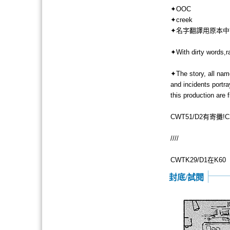
✦OOC
✦creek
✦名字翻譯用原本中
✦With dirty words,r
✦The story, all nam
and incidents portra
this production are f
CWT51/D2有寄攤!C
////
CWTK29/D1在K60
封底/試閱