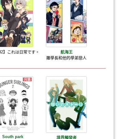
T32】これは日常です。
航海王
羅學長和他的學弟戀人
South park
境界觸發者