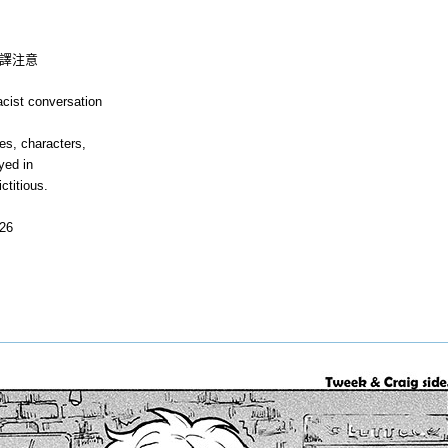
譯注意
acist conversation
es, characters,
yed in
ictitious.
26