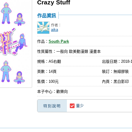
Crazy Stuff
作品資訊
作者：
aika
作品：
South Park
性質屬性：一般向 歐美動漫類 漫畫本
規格：A5右翻
出版日期：
2018-
頁數：14頁
裝訂：無線膠裝
售價：100元
內頁：黑白影印
本子中心：歡樂向
量少
特別說明