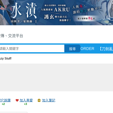
宣傳、交流平台
ORDER
【刀劍亂
搜尋
zy Stuff
跟它說讚
加入喜愛
加入筆記
+2
+3