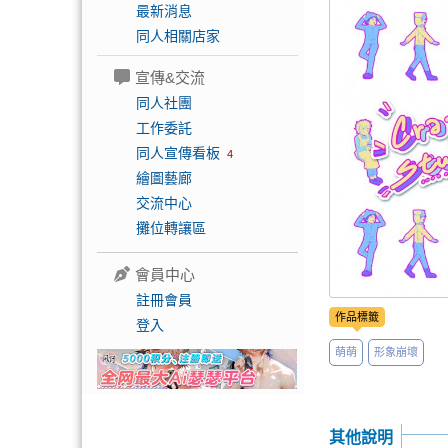
最新消息
同人相關店家
宣傳&交流
同人社團
工作委託
同人宣傳看板
4
繪圖藝廊
交流中心
攤位轉讓區
會員中心
註冊會員
作品標籤
登入
萌萌
形象崩壞
其他說明