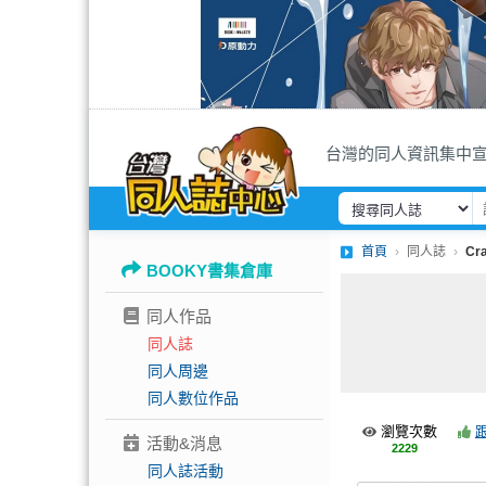
台灣的同人資訊集中
首頁
同人誌
Cra
BOOKY書集倉庫
同人作品
同人誌
同人周邊
同人數位作品
瀏覽次數
活動&消息
2229
同人誌活動