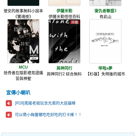
使女的故事無料小說本
伊薩米勒
復仇者聯盟3
《驚魂夜》
伊薩米勒怪怪百科
有此山
MCU
與神同行
哆啦a夢
拾骨者在陰影裡見證痛
與神同行2 綜合無料
【杉雄】失明後的城市
苦與神聖
宣傳小喇叭
[R18]夷陵老祖玩含光君的大逗貓棒
可以帶小梅蕾爾吃吃好吃的打卡棒！！