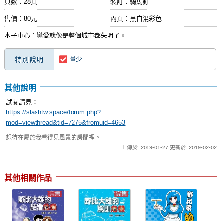
頁數：28頁
裝訂：騎馬釘
售價：80元
內頁：黑白混彩色
本子中心：戀愛就像是整個城市都失明了。
量少
特別說明
其他說明
試閱請見：
https://slashtw.space/forum.php?
mod=viewthread&tid=7275&fromuid=4653
想待在屬於我看得見風景的房間裡。
上傳於: 2019-01-27 更新於: 2019-02-02
其他相關作品