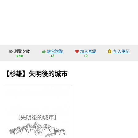
同人社團
工作委託
同人宣傳看板
繪圖藝廊
瀏覽次數
跟它說讚
加入喜愛
加入筆記
交流中心
+2
+0
3098
攤位轉讓區
【杉雄】失明後的城市
會員功能選單
會員中心
註冊會員
登入