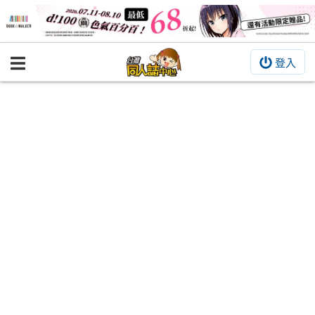
登入
BOOKY書集倉庫
同人作品
同人誌
同人周邊
同人數位作品
活動&消息
同人誌活動
最新消息
同人相關店家
宣傳&交流