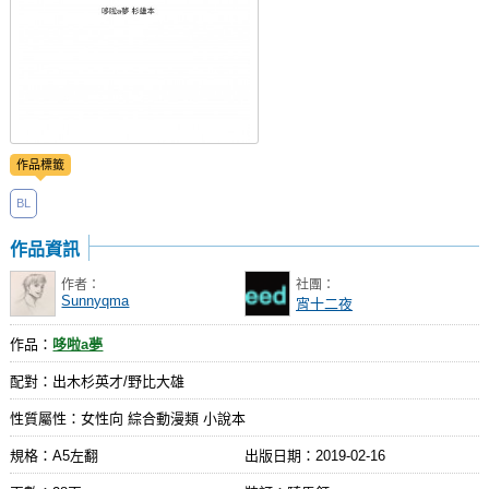
作品標籤
BL
作品資訊
作者：
社團：
Sunnyqma
宵十二夜
作品：
哆啦a夢
配對：出木杉英才/野比大雄
性質屬性：女性向 綜合動漫類 小說本
規格：A5左翻
出版日期：
2019-02-16