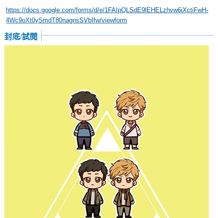
https://docs.google.com/forms/d/e/1FAIpQLSdE9lEHELzhvw6iXctiFwH-
4Wc9oXt0ySmdT80nagnsSVbIfw/viewform
封底/試閱