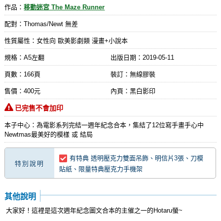
作品：
移動迷宮 The Maze Runner
配對：Thomas/Newt 無差
性質屬性：女性向 歐美影劇類 漫畫+小說本
規格：A5左翻
出版日期：
2019-05-11
頁數：166頁
裝訂：無線膠裝
售價：400元
內頁：黑白影印
已完售不會加印
本子中心：為電影系列完結一週年紀念合本，集結了12位寫手畫手心中
Newtmas最美好的模樣 或 結局
有特典 透明壓克力雙面吊飾、明信片3張、刀模
特別說明
貼紙、限量特典壓克力手機架
其他說明
大家好！這裡是這次週年紀念圖文合本的主催之一的Hotaru螢~