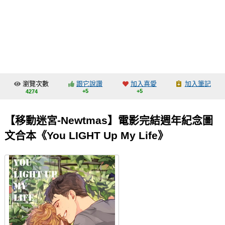
同人社團
工作委託
同人宣傳看板
繪圖藝廊
瀏覽次數
跟它說讚
加入喜愛
加入筆記
交流中心
+5
+5
4274
攤位轉讓區
【移動迷宮-Newtmas】電影完結週年紀念圖
會員功能選單
文合本《You LIGHT Up My Life》
會員中心
註冊會員
登入