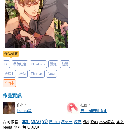
作品標籤
BL
移動迷宮
Newtmas
湯紐
紐湯
湯瑪士
紐特
Thomas
Newt
合同本
作品資訊
作者：
社團：
Hotaru螢
焦土裡的紅圍巾
合同作者：
羊毛
MIAO
YÜ
禽chin
滅火器
汲夜
P啾
染心
木秀流湍
咩路
Meda
小匹
茉
G.XXX