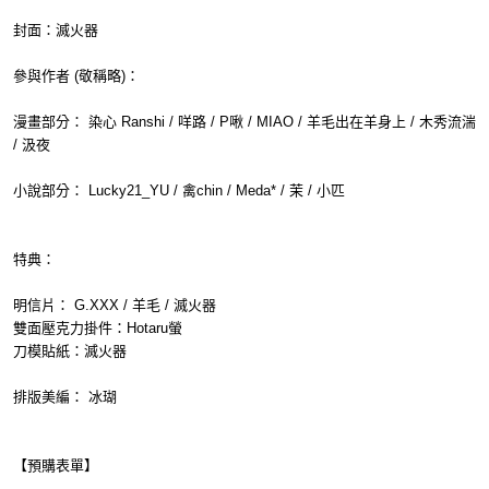
封面：滅火器
參與作者 (敬稱略)：
漫畫部分： 染心 Ranshi / 咩路 / P啾 / MIAO / 羊毛出在羊身上 / 木秀流湍
/ 汲夜
小說部分： Lucky21_YU / 禽chin / Meda* / 茉 / 小匹
特典：
明信片： G.XXX / 羊毛 / 滅火器
雙面壓克力掛件：Hotaru螢
刀模貼紙：滅火器
排版美編： 冰瑚
【預購表單】