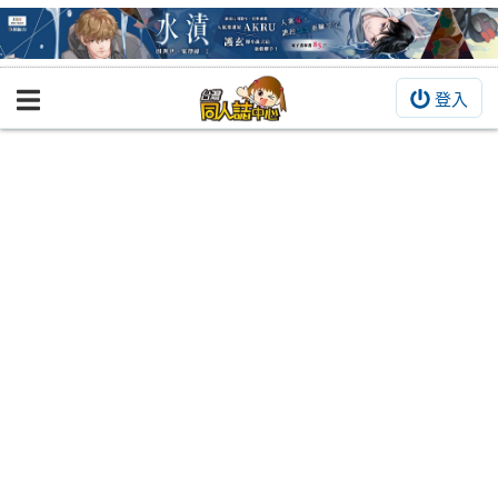
登入
BOOKY書集倉庫
同人作品
同人誌
同人周邊
同人數位作品
活動&消息
同人誌活動
最新消息
同人相關店家
宣傳&交流