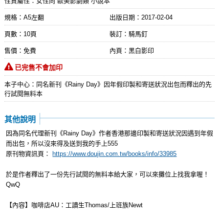
性質屬性：女性向 歐美影劇類 小說本
規格：A5左翻
出版日期：
2017-02-04
頁數：10頁
裝訂：騎馬釘
售價：免費
內頁：黑白影印
已完售不會加印
本子中心：同名新刊《Rainy Day》因年假印製和寄送狀況出包而釋出的先
行試閱無料本
其他說明
因為同名代理新刊《Rainy Day》作者香港那邊印製和寄送狀況因遇到年假
而出包，所以沒來得及送到我的手上555
原刊物資訊頁：
https://www.doujin.com.tw/books/info/33985
於是作者釋出了一份先行試閱的無料本給大家，可以來攤位上找我拿喔！
QwQ
【內容】咖啡店AU：工讀生Thomas/上班族Newt