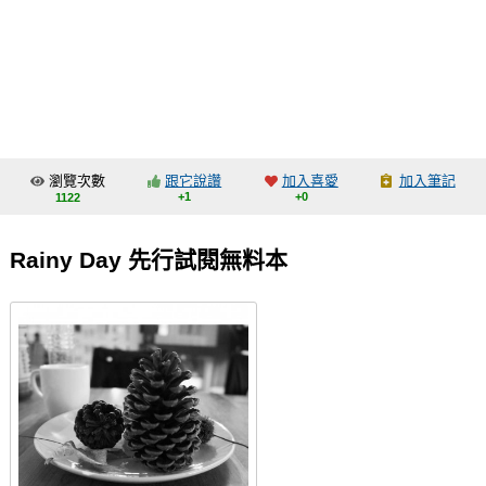
同人社團
工作委託
同人宣傳看板
繪圖藝廊
瀏覽次數
跟它說讚
加入喜愛
加入筆記
交流中心
+1
+0
1122
攤位轉讓區
Rainy Day 先行試閱無料本
會員功能選單
會員中心
註冊會員
登入