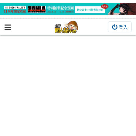
登入
BOOKY書集倉庫
同人作品
同人誌
同人周邊
同人數位作品
活動&消息
同人誌活動
最新消息
同人相關店家
宣傳&交流