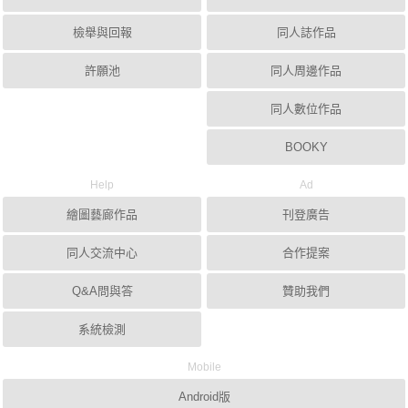
檢舉與回報
同人誌作品
許願池
同人周邊作品
同人數位作品
BOOKY
Help
Ad
繪圖藝廊作品
刊登廣告
同人交流中心
合作提案
Q&A問與答
贊助我們
系統檢測
Mobile
Android版