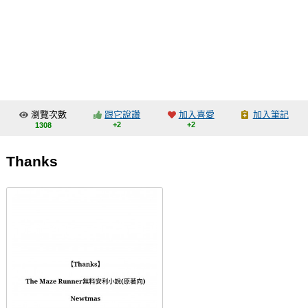
同人社團
工作委託
同人宣傳看板
繪圖藝廊
瀏覽次數
跟它說讚
加入喜愛
加入筆記
交流中心
+2
+2
1308
攤位轉讓區
Thanks
會員功能選單
會員中心
註冊會員
登入