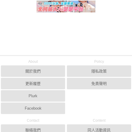
About
Policy
關於我們
隱私政策
更新履歷
免責聲明
Plurk
Facebook
Contact
Content
聯絡我們
同人活動資訊