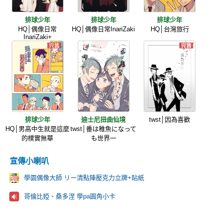
排球少年
排球少年
排球少年
HQ│偶像日常
HQ│偶像日常InariZaki
HQ│台灣旅行
InariZaki+
排球少年
迪士尼扭曲仙境
twst│因為喜歡
HQ│男高中生就是這麼
twst│番は稚魚になって
的樸實無華
も世界一
宣傳小喇叭
學園偶像大師 リー清點陣壓克力立牌+貼紙
哥倫比婭、桑多涅 學pa圓角小卡