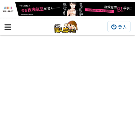
登入
BOOKY書集倉庫
同人作品
同人誌
同人周邊
同人數位作品
活動&消息
同人誌活動
最新消息
同人相關店家
宣傳&交流