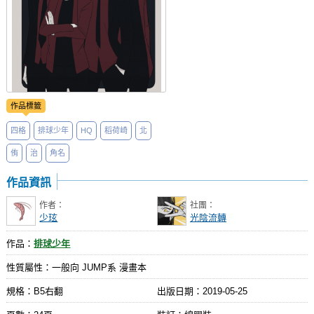
作品標籤
四格
排球少年
HQ
稻荷崎
北
侑
治
角名
作品資訊
作者：
社團：
少玹
光陰流轉
作品：
排球少年
性質屬性：一般向 JUMP系 漫畫本
規格：B5右翻
出版日期：
2019-05-25