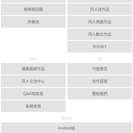
檢舉與回報
同人誌作品
許願池
同人周邊作品
同人數位作品
BOOKY
Help
Ad
繪圖藝廊作品
刊登廣告
同人交流中心
合作提案
Q&A問與答
贊助我們
系統檢測
Mobile
Android版