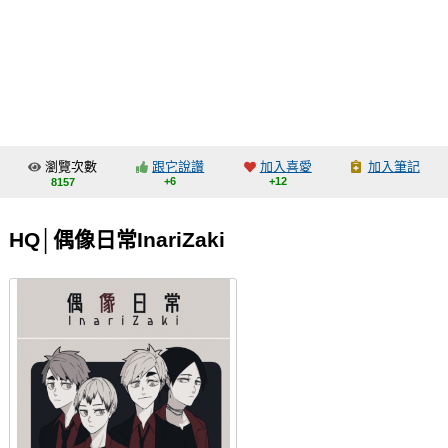
同人社團
工作委託
同人宣傳看板
繪圖藝廊
瀏覽次數
跟它說讚
加入喜愛
加入筆記
交流中心
+6
+12
8157
攤位轉讓區
HQ│偶像日常InariZaki
會員功能選單
會員中心
註冊會員
登入