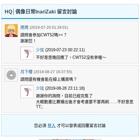
HQ│偶像日常InariZaki 留言討論
琇琇
(2019-07-20 01:28:01)
請問會參加CWT52嗎><？
謝謝您！
少玹
(2019-07-23 00:22:11)
不好意思晚回應了，CWT52沒有參喔～
月下櫻
(2019-08-27 16:37:55)
請問還有機會能在線上購買嗎？
少玹
(2019-08-28 23:11:18)
謝謝你的詢問，目前已經完售了
大概動畫比賽播出後才會考慮要不要再刷……不好意思
TT;;
您必須
登入
才可以發表或回覆留言討論