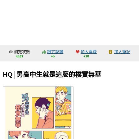
同人社團
工作委託
同人宣傳看板
繪圖藝廊
瀏覽次數
跟它說讚
加入喜愛
加入筆記
交流中心
+5
+18
4447
攤位轉讓區
HQ│男高中生就是這麼的樸實無華
會員功能選單
會員中心
註冊會員
登入