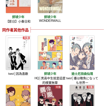
排球少年
排球少年
WONDERWALL
【影日】小春日和
同作者其他作品
twst│因為喜歡
排球少年
迪士尼扭曲仙境
HQ│男高中生就是這麼
twst│番は稚魚になって
的樸實無華
も世界一