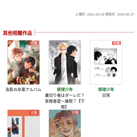
上傳於: 2021-03-19 更新於: 2024-05-27
其他相關作品
及影の卒業アルバム
排球少年
排球少年
裏切り者はダ～レだ？
日常
背叛者是～誰呢？【下
冊】