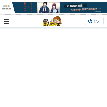
登入
BOOKY書集倉庫
同人作品
同人誌
同人周邊
同人數位作品
活動&消息
同人誌活動
最新消息
同人相關店家
宣傳&交流