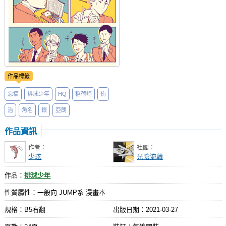
作品標籤
惡搞
排球少年
HQ
稻荷崎
侑
治
角名
銀
亞朗
作品資訊
作者：
社團：
少玹
光陰流轉
作品：
排球少年
性質屬性：一般向 JUMP系 漫畫本
規格：B5右翻
出版日期：
2021-03-27