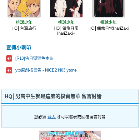
排球少年
排球少年
排球少年
HQ│台灣旅行
HQ│偶像日常
HQ│偶像日常InariZaki
InariZaki+
宣傳小喇叭
[R18]侑日狐狸色本👍
yto原創插畫集 - NICE2 N03 ytone
HQ│男高中生就是這麼的樸實無華 留言討論
您必須
登入
才可以發表或回覆留言討論