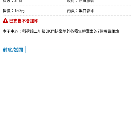
頁數：24頁
裝訂：無線膠裝
售價：150元
內頁：黑白影印
已完售不會加印
本子中心：稻荷崎二年級DK們快樂地幹各種無聊蠢事的7個短篇雜燴
封底/試閱