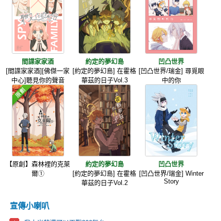
間諜家家酒
約定的夢幻島
凹凸世界
[間諜家家酒][佛傑一家
[約定的夢幻島] 在霍格
[凹凸世界/瑞金] 尋覓眼
中心]聽見你的聲音
華茲的日子Vol.3
中的你
【原創】森林裡的克萊
約定的夢幻島
凹凸世界
爾①
[約定的夢幻島] 在霍格
[凹凸世界/瑞金] Winter
Story
華茲的日子Vol.2
宣傳小喇叭