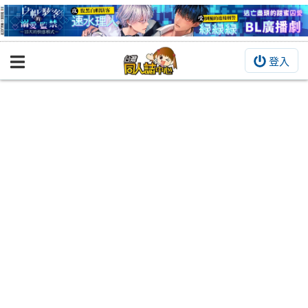
登入
BOOKY書集倉庫
同人作品
同人誌
同人周邊
同人數位作品
活動&消息
同人誌活動
最新消息
同人相關店家
宣傳&交流