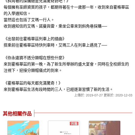
《斜角巷的採購總是充滿驚奇對吧！》
每個擁有巫師資質的孩子，都期待著在十一歲那一年，收到來自霍格華茲
的入學通知信。
當然這也包括了艾瑪一行人。
收到通知信的艾瑪、諾曼與雷，乘坐公車來到斜角巷採購──
《出發前往霍格華茲列車上的插曲》
搭乘前往霍格華茲特快列車時，艾瑪三人在列車上遇見了──
《你永遠猜不透分類帽在想些什麼》
來到霍格華茲的第一晚，為了新生所舉辦的盛大宴會，同時在全校師生的
注視下，迎接分類帽儀式的到來。
《霍格華茲的每天都充滿驚奇！》
來到霍格華茲生活有段時間的三人，已經逐漸習慣了新的生活。
上傳於: 2019-07-27 更新於: 2020-12-03
其他相關作品