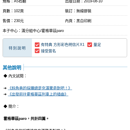
規格：A5右翻
出版日期：
2019-08-10
頁數：102頁
裝訂：無線膠裝
售價：230元
內頁：黑白印刷
本子中心：滿分組中心/霍格華茲paro
有特典 方形彩色明信片X1
量足
特別說明
接受簽名
其他說明
◆ 內文試閱：
➔
《斜角巷的採購總是充滿驚奇對吧！》
➔
《出發前往霍格華茲列車上的插曲》
◆ 簡介：
霍格華茲paro，共計四篇。