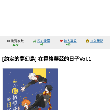
同人社團
工作委託
同人宣傳看板
繪圖藝廊
瀏覽次數
跟它說讚
加入喜愛
加入筆記
交流中心
+5
+13
3179
攤位轉讓區
[約定的夢幻島] 在霍格華茲的日子Vol.1
會員功能選單
會員中心
註冊會員
登入