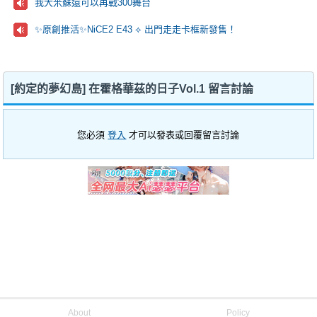
我大米蘇還可以再戰300舞台
✨原創推活✨NiCE2 E43 ⟡ 出門走走卡框新發售！
[約定的夢幻島] 在霍格華茲的日子Vol.1 留言討論
您必須
登入
才可以發表或回覆留言討論
About
Policy