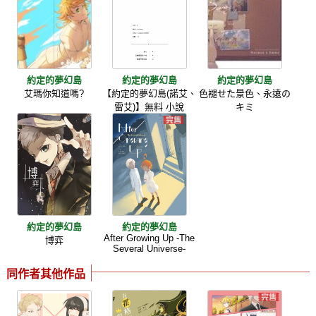
約定的夢幻島
約定的夢幻島
約定的夢幻島
艾瑪你知道嗎?
【約定的夢幻島(諾艾、
色褪せた景色、永遠の
雷艾)】無料 小說
キミ
約定的夢幻島
約定的夢幻島
After Growing Up -The
博弈
Several Universe-
同作者其他作品