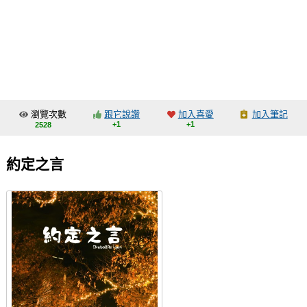
同人社團
工作委託
同人宣傳看板
繪圖藝廊
瀏覽次數
跟它說讚
加入喜愛
加入筆記
交流中心
+1
+1
2528
攤位轉讓區
約定之言
會員功能選單
會員中心
註冊會員
登入