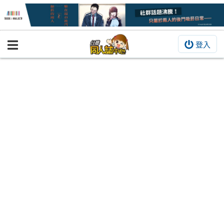
登入
BOOKY書集倉庫
同人作品
同人誌
同人周邊
同人數位作品
活動&消息
同人誌活動
最新消息
同人相關店家
宣傳&交流