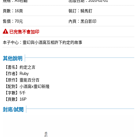
規格：A5右翻
出版日期：
2020-02-01
頁數：16頁
裝訂：騎馬釘
售價：70元
內頁：黑白影印
已完售不會加印
本子中心：靈幻與小酒窩互相許下約定的故事
其他說明
【書名】約定之言
【作者】Ruby
【原作】靈能百分百
【配對】小酒窩x靈幻新隆
【字數】5千
【頁數】16P
封底/試閱