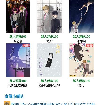
路人超能100
路人超能100
路人超能100
穿心箭
蝕階
水中月
路人超能100
路人超能100
路人超能100
我的幽靈夫婿
簡訊所說開之物
貓化
宣傳小喇叭
[R18]【💍🍙心血來潮來場手扣PLAY🔗 🔞 💦】R18乙棘《今晚有一點點特別》