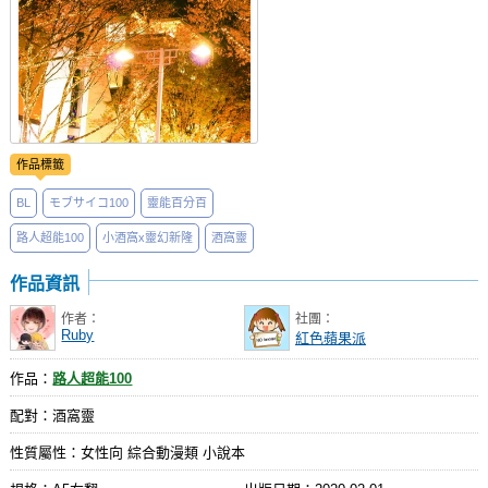
作品標籤
BL
モブサイコ100
靈能百分百
路人超能100
小酒窩x靈幻新隆
酒窩靈
作品資訊
作者：
社團：
Ruby
紅色蘋果派
作品：
路人超能100
配對：酒窩靈
性質屬性：女性向 綜合動漫類 小說本