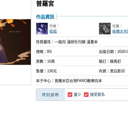
普羅宮
作品資訊
作者：
社團：
狐狐
板橋大宅
性質屬性：一般向 漫研社刊類 漫畫本
規格：B5
出版日期：
2020-
頁數：16頁
裝訂：騎馬釘
售價：130元
內頁：黑白影印
本子中心：普羅米亞台灣PARO歡樂向本
量少
接受簽名
特別說明