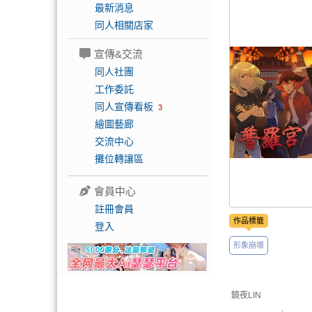
最新消息
同人相關店家
宣傳&交流
同人社團
工作委託
同人宣傳看板
3
繪圖藝廊
交流中心
攤位轉讓區
會員中心
註冊會員
作品標籤
登入
形象崩壞
鏡夜LIN