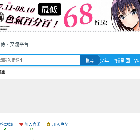
宣傳、交流平台
yur
少年
#鑰匙圈
搜尋
羅宮
跟它說讚
加入喜愛
加入筆記
+2
+2