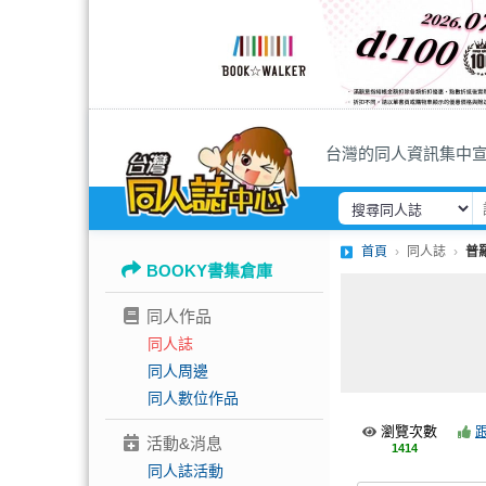
台灣的同人資訊集中
首頁
同人誌
普
BOOKY書集倉庫
同人作品
同人誌
同人周邊
同人數位作品
瀏覽次數
活動&消息
1414
同人誌活動