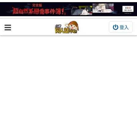
登入
BOOKY書集倉庫
同人作品
同人誌
同人周邊
同人數位作品
活動&消息
同人誌活動
最新消息
同人相關店家
宣傳&交流