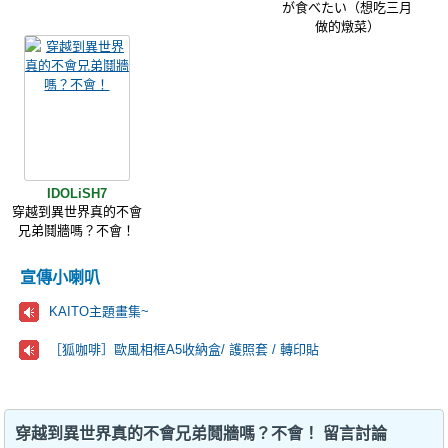
が食べたい（想吃三月
做的燉菜）
IDOLiSH7
穿越到異世界真的不會
兄弟鬩牆嗎？不會！
宣傳小喇叭
KAITO主題畫集~
［狐咖啡］歐風相框A5收納盒/ 護照套 / 轉印貼
穿越到異世界真的不會兄弟鬩牆嗎？不會！ 留言討論