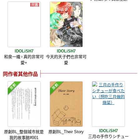
IDOLiSH7
IDOLiSH7
和泉一織♀真的非常可
今天的天子們也非常可
愛+
愛
同作者其他作品
IDOLiSH7
原創BL_整個城市就是
原創BL_Their Story
三月の手作りシチュー
我的故事館#001