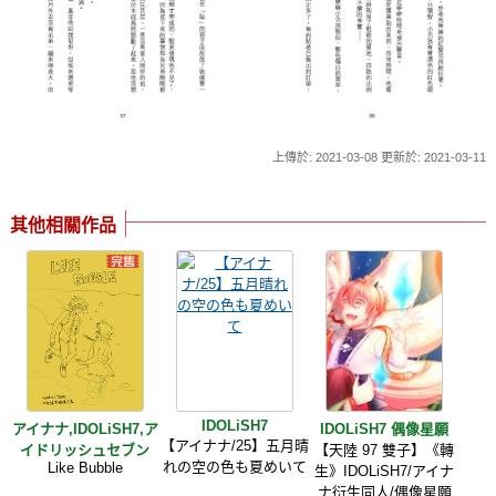
上傳於: 2021-03-08 更新於: 2021-03-11
其他相關作品
IDOLiSH7
アイナナ,IDOLiSH7,ア
IDOLiSH7 偶像星願
【アイナナ/25】五月晴
イドリッシュセブン
【天陸 97 雙子】《轉
れの空の色も夏めいて
Like Bubble
生》IDOLiSH7/アイナ
ナ衍生同人/偶像星願