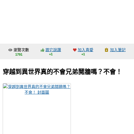
同人社團
工作委託
同人宣傳看板
繪圖藝廊
瀏覽次數
跟它說讚
加入喜愛
加入筆記
交流中心
+1
+1
1791
攤位轉讓區
穿越到異世界真的不會兄弟鬩牆嗎？不會！
會員功能選單
會員中心
註冊會員
登入