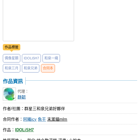
作品標籤
偶像星願
IDOLiSH7
和泉一織
和泉三月
和泉兄弟
合同本
作品資訊
代理：
靜韌
作者/社團：群星三和泉兄弟好夥伴
合同作者：
阿曦icy
魚干
末灆貓mlm
作品：
IDOLiSH7