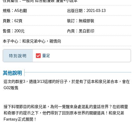
性質屬性：一般向 綜合動漫類 漫畫+小說本
規格：A5右翻
出版日期：
2021-03-13
頁數：62頁
裝訂：無線膠裝
售價：200元
內頁：黑白影印
本子中心：和泉兄弟中心，親情向
量足
特別說明
其他說明
這次的群星3，適逢3/13這樣的好日子，於是有了這本和泉兄弟合本，會在
G02販售
接下料理節目的和泉兄弟，為何一覺醒來身處混亂的童話世界？在紡精靈
和奇娜子的提示之下，他們得到了回到原本世界的關鍵道具！和泉兄弟
Fantasy正式展開！