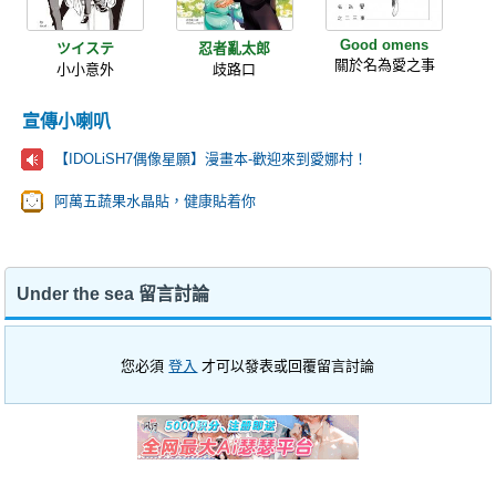
Good omens
ツイステ
忍者亂太郎
關於名為愛之事
小小意外
歧路口
宣傳小喇叭
【IDOLiSH7偶像星願】漫畫本-歡迎來到愛娜村！
阿萬五蔬果水晶貼，健康貼着你
Under the sea 留言討論
您必須
登入
才可以發表或回覆留言討論