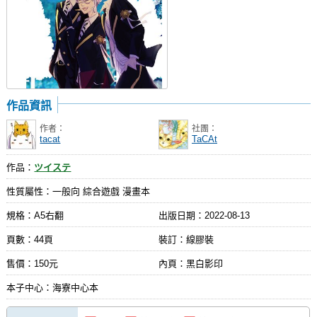
作品資訊
作者：
社團：
tacat
TaCAt
作品：
ツイステ
性質屬性：一般向 綜合遊戲 漫畫本
規格：A5右翻
出版日期：
2022-08-13
頁數：44頁
裝訂：線膠裝
售價：150元
內頁：黑白影印
本子中心：海寮中心本