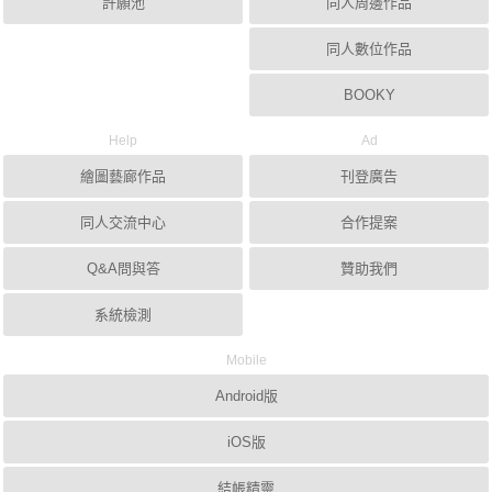
許願池
同人周邊作品
同人數位作品
BOOKY
Help
Ad
繪圖藝廊作品
刊登廣告
同人交流中心
合作提案
Q&A問與答
贊助我們
系統檢測
Mobile
Android版
iOS版
結帳精靈