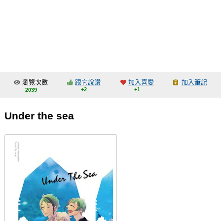
同人社團
工作委託
同人宣傳看板
繪圖藝廊
瀏覽次數
跟它說讚
加入喜愛
加入筆記
交流中心
+2
+1
2039
攤位轉讓區
Under the sea
會員功能選單
會員中心
註冊會員
登入