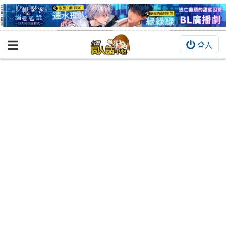
登入
BOOKY書集倉庫
同人作品
同人誌
同人周邊
同人數位作品
活動&消息
同人誌活動
最新消息
同人相關店家
宣傳&交流