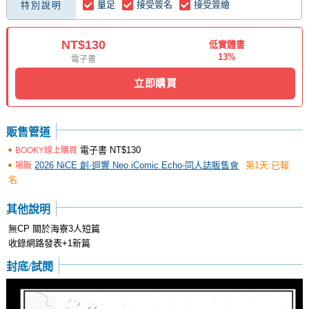
量足
接受簽名
接受簽繪
特別說明
NT$130
低實體書
13%
電子書
立即購買
販售管道
電子書
NT$130
BOOKY線上購買
2026 NiCE 創·迴響 Neo iComic Echo-同人誌販售會
第1天:已報
場販
名
其他說明
無CP 關於海寮3人短篇
收錄網路發表+1新篇
封底/試閱