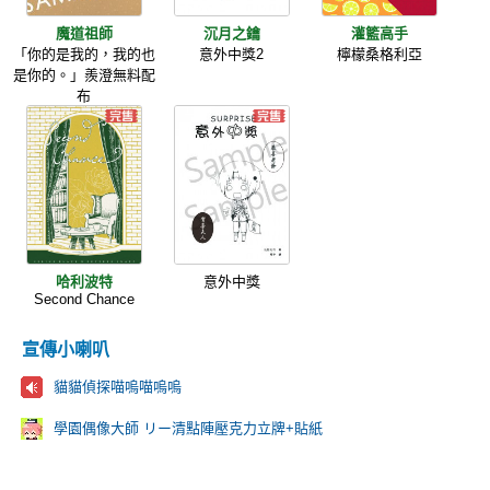
魔道祖師
沉月之鑰
灌籃高手
「你的是我的，我的也
意外中獎2
檸檬桑格利亞
是你的。」羨澄無料配
布
哈利波特
意外中獎
Second Chance
宣傳小喇叭
貓貓偵探喵嗚喵嗚嗚
學園偶像大師 リー清點陣壓克力立牌+貼紙