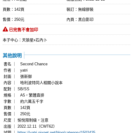
頁數：142頁
裝訂：無線膠裝
售價：250元
內頁：黑白影印
已完售不會加印
本子中心：天狼星x石內卜
其他說明
書名 ｜ Second Chance
作者 ｜ yatri
封面 ｜ 張新御
內容 ｜ 哈利波特同人相關小說本
配對 ｜ SB/SS
規格 ｜ A5，繁體直排
字數 ｜ 約六萬五千字
頁數 ｜ 142頁
售價 ｜ 250元
尺度 ｜ 愉悅限制級，注意
出版 ｜ 2022.12.11（CWT62）
試閱 ｜
https://yatri.pixnet.net/blog/category/1502425