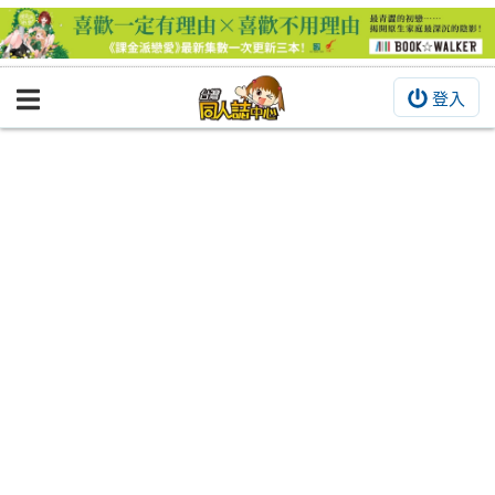
登入
BOOKY書集倉庫
同人作品
同人誌
同人周邊
同人數位作品
活動&消息
同人誌活動
最新消息
同人相關店家
宣傳&交流