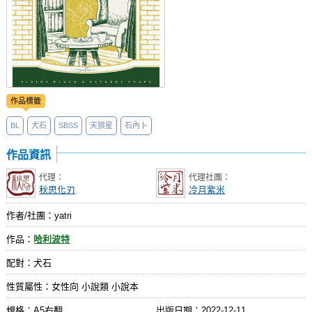
作品標籤
BL
犬石
SBSS
天狼星
石內卜
作品資訊
代理：
代理社團：
秋思化刃
冷月紫米
作者/社團：yatri
作品：
哈利波特
配對：犬石
性質屬性：女性向 小說類 小說本
規格：A5右翻
出版日期：
2022-12-11