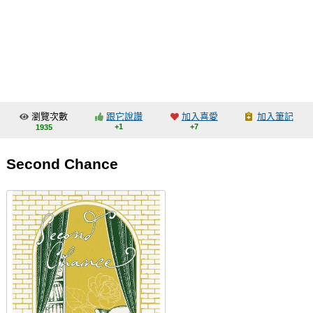
同人社團
工作委託
同人宣傳看板
繪圖藝廊
瀏覽次數
跟它說讚
加入喜愛
加入筆記
交流中心
+1
+7
1935
攤位轉讓區
Second Chance
會員功能選單
會員中心
註冊會員
登入