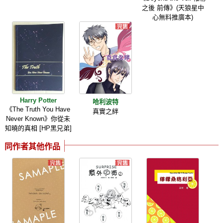
之後 前傳》(天狼星中
心無料推廣本)
Harry Potter
哈利波特
《The Truth You Have
真實之絆
Never Known》你從未
知曉的真相 [HP黑兄弟]
同作者其他作品