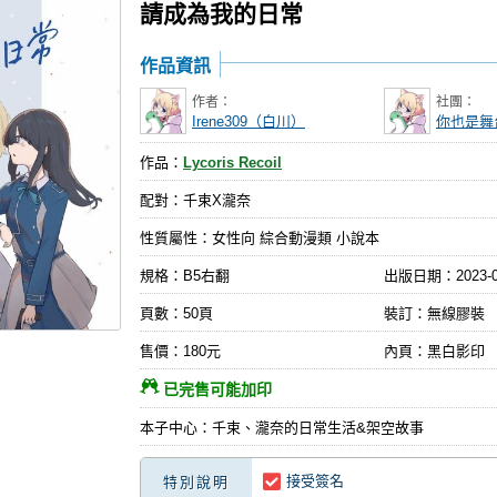
請成為我的日常
作品資訊
作者：
社團：
Irene309（白川）
你也是舞
作品：
Lycoris Recoil
配對：千束X瀧奈
性質屬性：女性向 綜合動漫類 小說本
規格：B5右翻
出版日期：
2023-
頁數：50頁
裝訂：無線膠裝
售價：180元
內頁：黑白影印
已完售可能加印
本子中心：千束、瀧奈的日常生活&架空故事
接受簽名
特別說明