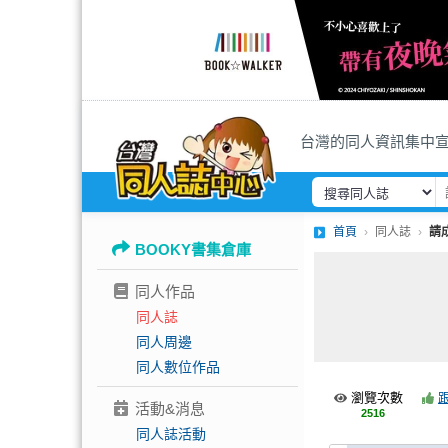
台灣的同人資訊集中
首頁
同人誌
請
BOOKY書集倉庫
同人作品
同人誌
同人周邊
同人數位作品
瀏覽次數
活動&消息
2516
同人誌活動