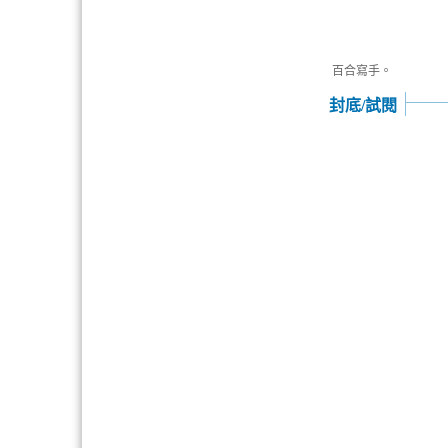
百合寫手。
封底/試閱