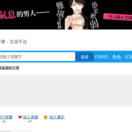
宣傳、交流平台
YURI!!!
ICE
角色
搜尋
成為我的日常
跟它說讚
加入喜愛
加入筆記
+1
+7