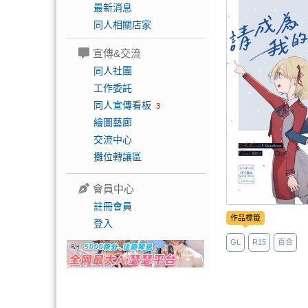
最新消息
同人相關店家
宣傳&交流
同人社團
工作委託
同人宣傳看板
3
繪圖藝廊
交流中心
攤位轉讓區
會員中心
註冊會員
作品標籤
登入
GL
R15
百合