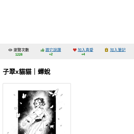
同人社團
工作委託
同人宣傳看板
繪圖藝廊
瀏覽次數
跟它說讚
加入喜愛
加入筆記
交流中心
+2
+4
1228
攤位轉讓區
子翠x貓貓｜蟬蛻
會員功能選單
會員中心
註冊會員
登入