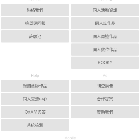
Contact
Content
聯絡我們
同人活動資訊
檢舉與回報
同人誌作品
許願池
同人周邊作品
同人數位作品
BOOKY
Help
Ad
繪圖藝廊作品
刊登廣告
同人交流中心
合作提案
Q&A問與答
贊助我們
系統檢測
Mobile