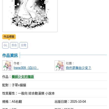
作品標籤
GL
百合
日常
作品資訊
作者：
社團：
Irene309（白川）
你也是舞台少女？
作品：
藥師少女的獨語
配對：子翠x貓貓
性質屬性：一般向 綜合動漫類 小說本
規格：A5右翻
出版日期：
2025-10-04