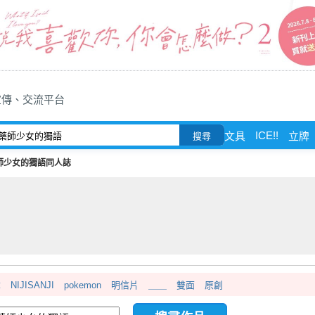
宣傳、交流平台
ICE!!
文具
立牌
搜尋
師少女的獨語同人誌
章
NIJISANJI
pokemon
明信片
＿＿
雙面
原創