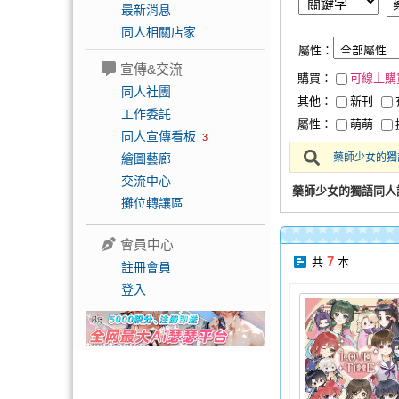
最新消息
同人相關店家
屬性：
宣傳&交流
購買：
可線上購
同人社團
其他：
新刊
工作委託
屬性：
萌萌
同人宣傳看板
3
繪圖藝廊
藥師少女的獨
交流中心
藥師少女的獨語同人
攤位轉讓區
會員中心
7
共
本
註冊會員
登入