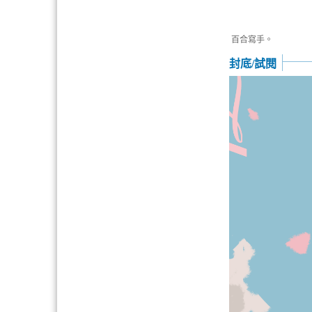
百合寫手。
封底/試閱