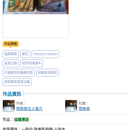
作品標籤
福爾摩斯
華生
Sherlock Holmes
莫里亞蒂
提早預演瀑布
打遍里昂吃遍威尼斯
辦案美食遊記
邁哥雙莫密室決戰
作品資訊
作者：
社團：
閒逸齋主人莫凡
閒逸齋
作品：
福爾摩斯
性質屬性：一般向 歐美影劇類 小說本