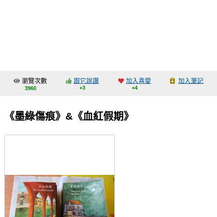
同人社團
工作委託
同人宣傳看板
繪圖藝廊
瀏覽次數
跟它說讚
加入喜愛
加入筆記
交流中心
+3
+4
3960
攤位轉讓區
《墨綠傷痕》&《血紅假期》
會員功能選單
會員中心
註冊會員
登入