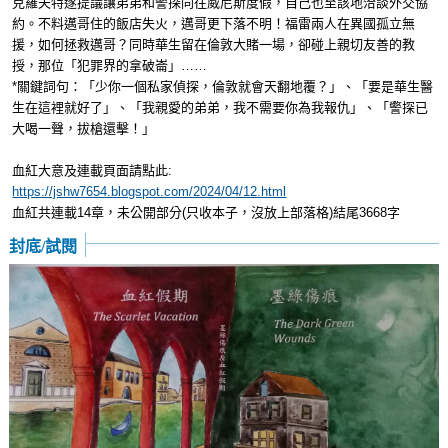
克羅夫特遂提議讓弟弟和警探同往威尼斯度假，自己也至該地洽談外交協
約。不料邁哥住的飯店失火，邁哥更下落不明！福雷兩人在異國孤立無
援，如何拯救邁哥？同時華生留在倫敦大賭一場，卻碰上親切友善的教
授，那位「犯罪界的拿破崙」……
*關鍵詞句：「少你一個私家偵探，倫敦就會天翻地覆？」、「要是華生醫
生在這裡就好了」、「我親愛的弟弟，我不需要你為我報仇」、「警探已
大喝一聲，拔槍還擊！」
血紅大意及連載頁面請點此:
https://jshw7654.blogspot.com/2024/04/12.html
血紅共連載14章，未公開部分(只收本子，沒放上部落格)結尾3668字
封底/試閱