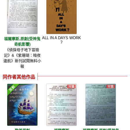
ALL IN A DAYS WORK
福爾摩斯,原創(受神鬼
?
奇航影響)
《偵探母子地下冒險
記》&《紫珊瑚：暗夜
遠航》新刊試閱無料小
報
同作者其他作品