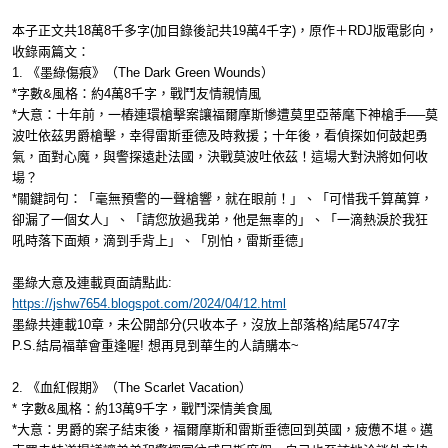
本子正文共18萬8千多字(加目錄後記共19萬4千字)，原作＋RDJ版電影向，
收錄兩篇文：
1. 《墨綠傷痕》（The Dark Green Wounds）
*字數&風格：約4萬8千字，戰鬥友情親情風
*大意：十年前，一樁連環槍擊案讓福爾摩斯慘遭莫里亞蒂麾下神槍手──莫
波吐依茲男爵槍擊，幸得雷斯垂德及時救援；十年後，看偵探如何鼓起勇
氣，面對心魔，與警探遠赴法國，決戰莫波吐依茲！這場大對決將如何收
場？
*關鍵詞句：「毫無預警的一聲槍響，就在眼前！」、「可惜我千算萬算，
卻漏了一個女人」、「請您放過我弟，他是無辜的」、「一滴熱淚於我狂
吼時落下面頰，滴到手背上」、「別怕，雷斯垂德」
墨綠大意及連載頁面請點此:
https://jshw7654.blogspot.com/2024/04/12.html
墨綠共連載10章，未公開部分(只收本子，沒放上部落格)結尾5747字
P.S.結局福華會重逢喔! 想再見到華生的人請購本~
2. 《血紅假期》（The Scarlet Vacation）
* 字數&風格：約13萬9千字，戰鬥深情美食風
*大意：男爵的案子結束後，福爾摩斯和雷斯垂德回到英國，疲憊不堪。邁