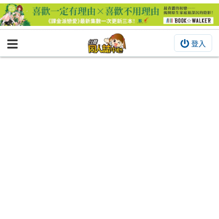
登入
BOOKY書集倉庫
同人作品
同人誌
同人周邊
同人數位作品
活動&消息
同人誌活動
最新消息
同人相關店家
宣傳&交流