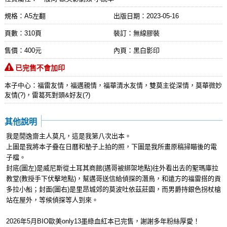
規格：A5左翻
出版日期：
2023-05-16
頁數：310頁
裝訂：無線膠裝
售價：400元
內頁：黑白影印
已完售不會加印
本子中心：福雷友情，福邁親情，福華清水友情，雙莫主從深情，莫華微妙
友情(?)，雷葛死對頭&好友(?)
其他說明
我是閒逸齋主人莫凡，這是我第八次出本。
上圖是我將本子疊在日曆和墊子上拍的照，下圖是我所畫原稿掃瞄後的電
子檔。
封底(圖左)是威尼斯從土耳其商館(邁哥被綁架地點)往外看出去的聖瑪庫拉
教堂(教授手下伏擊地點)，幫邁哥送信給偵探的潛鳥，和遠方的福雷搭的貢
多拉小船；封面(圖右)是里昂城郊的莫波吐依茲莊園，而男爵持銀色拐杖槍
站在屋外，等候偵探等人到來。
2026年5月BIO歐美only13墨綠血紅本已完售，謝謝多年粉絲厚愛！