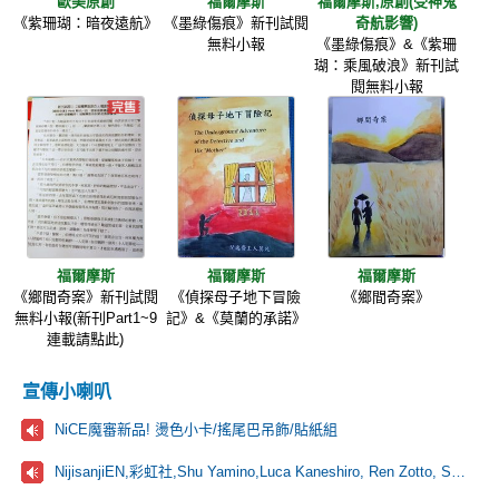
歐美原創
福爾摩斯
福爾摩斯,原創(受神鬼
《紫珊瑚：暗夜遠航》
《墨綠傷痕》新刊試閱
奇航影響)
無料小報
《墨綠傷痕》&《紫珊
瑚：乘風破浪》新刊試
閱無料小報
福爾摩斯
福爾摩斯
福爾摩斯
《鄉間奇案》新刊試閱
《偵探母子地下冒險
《鄉間奇案》
無料小報(新刊Part1~9
記》&《莫蘭的承諾》
連載請點此)
宣傳小喇叭
NiCE魔審新品! 燙色小卡/搖尾巴吊飾/貼紙組
NijisanjiEN,彩虹社,Shu Yamino,Luca Kaneshiro, Ren Zotto, Sonny Brisko, NOVA, にじさんじ