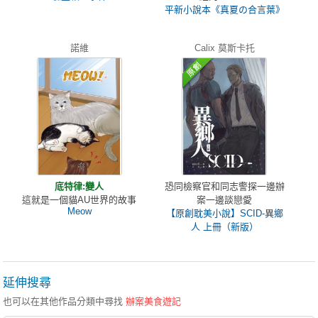
平新小說本《真夏の合言葉》
諾維
Calix 莫斯卡托
底特律:變人
恐同檢察官和同志警探一邊辦
這就是一個貓AU世界的故事
案一邊談戀愛
Meow
【原創耽美小說】SCID-異鄉
人 上冊（新版）
延伸搜尋
也可以在其他作品分類中尋找
辦案美食遊記