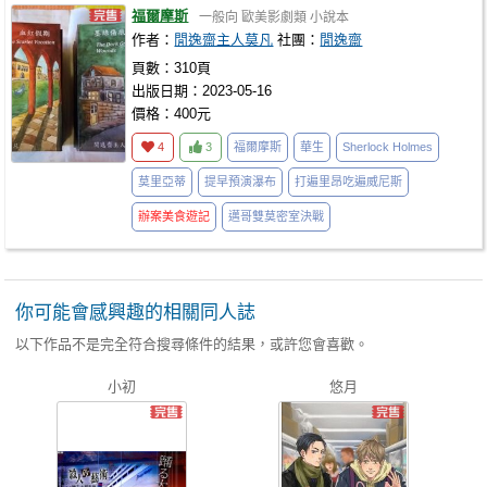
福爾摩斯
一般向
歐美影劇類
小說本
作者：
閒逸齋主人莫凡
社團：
閒逸齋
頁數：310頁
出版日期：2023-05-16
價格：400元
4
3
福爾摩斯
華生
Sherlock Holmes
莫里亞蒂
提早預演瀑布
打遍里昂吃遍威尼斯
辦案美食遊記
邁哥雙莫密室決戰
你可能會感興趣的相關同人誌
以下作品不是完全符合搜尋條件的結果，或許您會喜歡。
小初
悠月