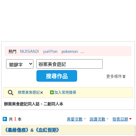
同人社團
工作委託
同人宣傳看板
繪圖藝廊
熱門
NIJISANJI
yuri!!!on
pokemon
交流中心
攤位轉讓區
會員功能選單
更多條件
會員中心
辦案美食遊記
加入常用搜尋
註冊會員
辦案美食遊記同人誌、二創同人本
登入
1
共
本
喜愛次數
說讚次數
發表日期
《墨綠傷痕》&《血紅假期》