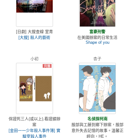
[日劇] 大搜查線 室青
富豪刑警
[大搜] 殺人的藝術
在美國辦案的日常生活
Shape of you
小初
杏子
保證死三人(或以上),看證據辦
名偵探柯南
案
服部與工藤到鄉下辦案，服部
[金田一一少年殺人事件簿] 實
意外失去記憶的故事。溫馨正
驗室殺人事件
經向，HE。