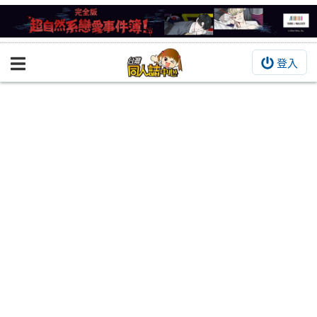
登入
BOOKY書集倉庫
同人作品
同人誌
同人周邊
同人數位作品
活動&消息
同人誌活動
最新消息
同人相關店家
宣傳&交流