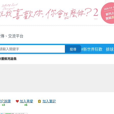
宣傳、交流平台
#新世界狂歡
排球
搜尋
來觀察再錄集
跟它說讚
加入喜愛
加入筆記
+3
+5