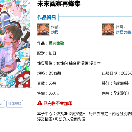
未來觀察再錄集
作品資訊
作者：
社團：
灼櫻
灼櫻の繪
作品：
彈丸論破
配對：狛日
性質屬性：女性向 綜合動漫類 漫畫本
規格：B5右翻
出版日期：
2023-
頁數：56頁
裝訂：無線膠裝
售價：360元
內頁：全彩影印
已完售不會加印
斗
槍彈辯駁
本子中心：彈丸3ED後捏造+平行世界設定・內容分別
漫及插圖+和部分未公開彩漫