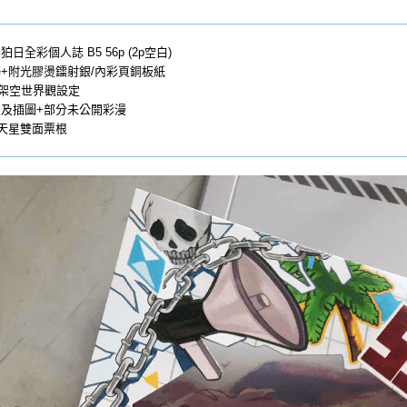
全彩個人誌 B5 56p (2p空白)
+附光膠燙鐳射銀/內彩頁銅板紙
/架空世界觀設定
及插圖+部分未公開彩漫
天星雙面票根