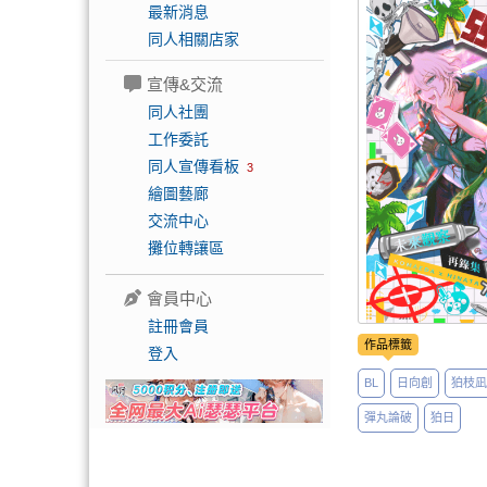
最新消息
同人相關店家
宣傳&交流
同人社團
工作委託
同人宣傳看板
3
繪圖藝廊
交流中心
攤位轉讓區
會員中心
註冊會員
作品標籤
登入
BL
日向創
狛枝凪
彈丸論破
狛日