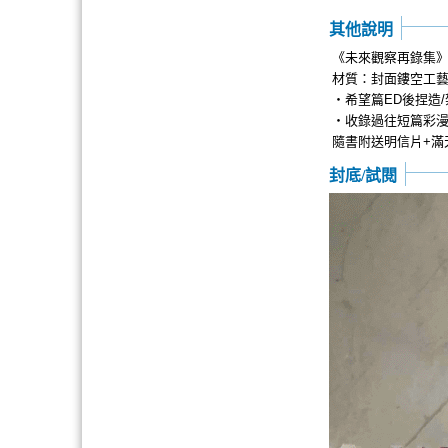
其他說明
《未來觀察再錄集》狛日
材質：封面鏤空工藝
・希望篇ED後捏造
・收錄過往短篇彩漫
隨書附送明信片+滿
封底/試閱