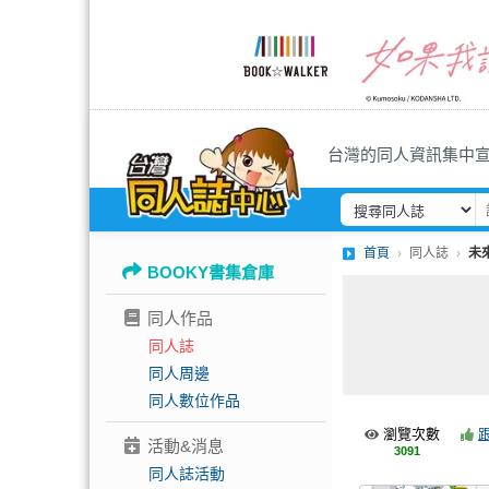
台灣的同人資訊集中
首頁
同人誌
未
BOOKY書集倉庫
同人作品
同人誌
同人周邊
同人數位作品
瀏覽次數
活動&消息
3091
同人誌活動