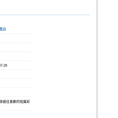
畫坊
07-28
收錄過往喜歡的短篇彩